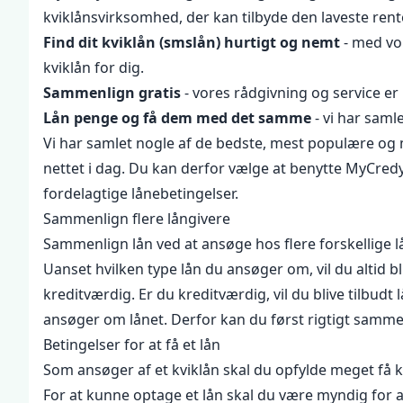
kviklånsvirksomhed, der kan tilbyde den laveste ren
Find dit kviklån (smslån) hurtigt og nemt
- med vo
kviklån for dig.
Sammenlign gratis
- vores rådgivning og service er 
Lån penge og få dem med det samme
- vi har saml
Vi har samlet nogle af de bedste, mest populære og 
nettet i dag. Du kan derfor vælge at benytte MyCredy 
fordelagtige lånebetingelser.
Sammenlign flere långivere
Sammenlign lån ved at ansøge hos flere forskellige l
Uanset hvilken type lån du ansøger om, vil du altid 
kreditværdig. Er du kreditværdig, vil du blive tilbudt 
ansøger om lånet. Derfor kan du først rigtigt samme
Betingelser for at få et lån
Som ansøger af et kviklån skal du opfylde meget få kri
For at kunne optage et lån skal du være myndig for a