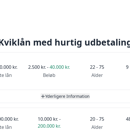
Kviklån med hurtig udbetalin
0.000 kr.
2.500 kr. -
40.000 kr.
22 - 75
9
te lån
Beløb
Alder
Yderligere Information
0.000 kr.
10.000 kr. -
20 - 75
4
200.000 kr.
te lån
Alder