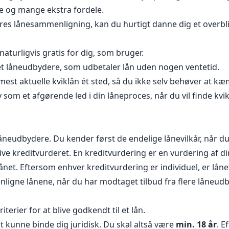
te og mange ekstra fordele.
res lånesammenligning, kan du hurtigt danne dig et overb
naturligvis gratis for dig, som bruger.
et låneudbydere, som udbetaler lån uden nogen ventetid.
mest aktuelle kviklån ét sted, så du ikke selv behøver at
som et afgørende led i din låneproces, når du vil finde kvi
åneudbydere. Du kender først de endelige lånevilkår, når du
blive kreditvurderet. En kreditvurdering er en vurdering af 
lånet. Eftersom enhver kreditvurdering er individuel, er låne
nligne lånene, når du har modtaget tilbud fra flere låneud
terier for at blive godkendt til et lån.
t kunne binde dig juridisk. Du skal altså være
min. 18 år
. E