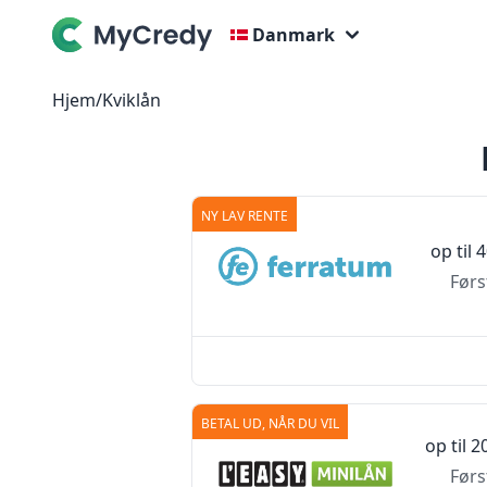
Danmark
Hjem
/
Kviklån
NY LAV RENTE
op til
4
Førs
BETAL UD, NÅR DU VIL
op til
20
Førs