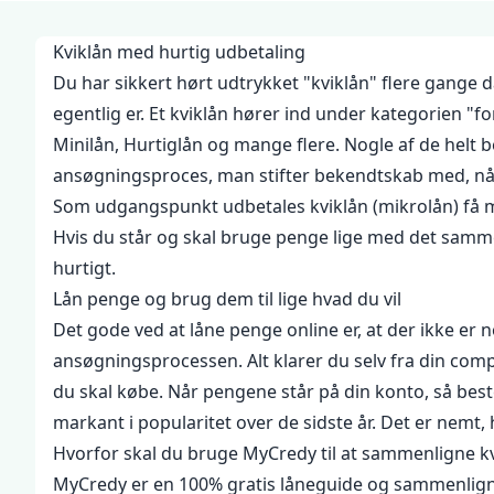
Kviklån med hurtig udbetaling
Du har sikkert hørt udtrykket "kviklån" flere gange d
egentlig er. Et kviklån hører ind under kategorien "
Minilån, Hurtiglån og mange flere. Nogle af de hel
ansøgningsproces, man stifter bekendtskab med, når
Som udgangspunkt udbetales kviklån (mikrolån) få 
Hvis du står og skal bruge penge lige med det samme,
hurtigt.
Lån penge og brug dem til lige hvad du vil
Det gode ved at låne penge online er, at der ikke er 
ansøgningsprocessen. Alt klarer du selv fra din compu
du skal købe. Når pengene står på din konto, så beste
markant i popularitet over de sidste år. Det er nemt,
Hvorfor skal du bruge MyCredy til at sammenligne kv
MyCredy er en 100% gratis låneguide og sammenligning