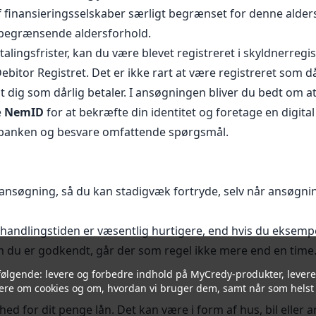
f finansieringsselskaber særligt begrænset for denne alder
e begrænsende aldersforhold.
lingsfrister, kan du være blevet registreret i skyldnerregi
Debitor Registret. Det er ikke rart at være registreret som då
eldt dig som dårlig betaler. I ansøgningen bliver du bedt om
e
NemID
for at bekræfte din identitet og foretage en digita
 i banken og besvare omfattende spørgsmål.
eansøgning, så du kan stadigvæk fortryde, selv når ansøgni
andlingstiden er væsentlig hurtigere, end hvis du eksempel
om du er godkendt, går der som regel ikke mere end en time. 
følgende: levere og forbedre indhold på MyCredy-produkter, levere
ere om cookies og om, hvordan vi bruger dem, samt når som helst 
hed for dit penge lån. Det kan være i form af hus, bil eller 