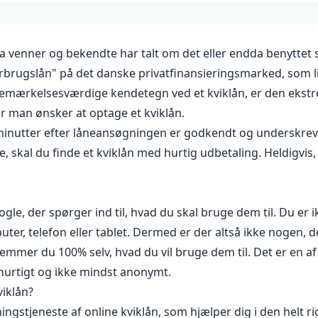
a venner og bekendte har talt om det eller endda benyttet si
forbrugslån" på det danske privatfinansieringsmarked, som 
t bemærkelsesværdige kendetegn ved et kviklån, er den eks
 man ønsker at optage et kviklån.
minutter efter låneansøgningen er godkendt og underskrev
 skal du finde et kviklån med hurtig udbetaling. Heldigvis,
nogle, der spørger ind til, hvad du skal bruge dem til. Du e
ter, telefon eller tablet. Dermed er der altså ikke nogen, d
mmer du 100% selv, hvad du vil bruge dem til. Det er en af 
 hurtigt og ikke mindst anonymt.
iklån?
stjeneste af online kviklån, som hjælper dig i den helt ri