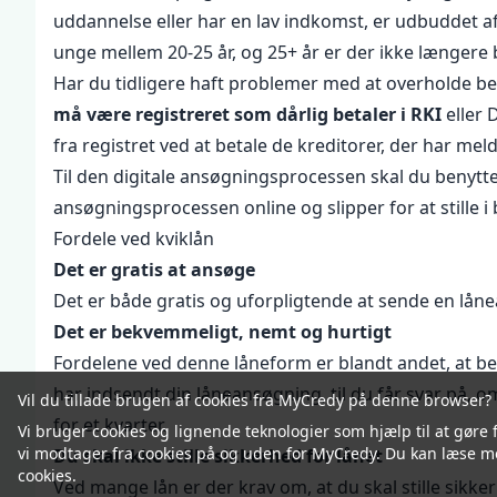
uddannelse eller har en lav indkomst, er udbuddet a
unge mellem 20-25 år, og 25+ år er der ikke længer
Har du tidligere haft problemer med at overholde beta
må være registreret som dårlig betaler i RKI
eller 
fra registret ved at betale de kreditorer, der har m
Til den digitale ansøgningsprocessen skal du benytt
ansøgningsprocessen online og slipper for at stille
Fordele ved kviklån
Det er gratis at ansøge
Det er både gratis og uforpligtende at sende en lån
Det er bekvemmeligt, nemt og hurtigt
Fordelene ved denne låneform er blandt andet, at beh
har indsendt din låneansøgning, til du får svar på, 
Vil du tillade brugen af cookies fra MyCredy på denne browser?
for et kvarter.
Vi bruger
cookies
og lignende teknologier som hjælp til at gøre 
vi modtager fra cookies på og uden for MyCredy. Du kan læse m
Du skal ikke stille sikkerhed for lånet
cookies
.
Ved mange lån er der krav om, at du skal stille sikker