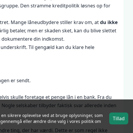
sgruppe. Den stramme kreditpolitik løsnes op for
stret. Mange låneudbydere stiller krav om, at
du ikke
rlig betaler, men er skaden sket, kan du blive slettet
 at dokumentere din indkomst.
l underskrift. Til gengæld kan du klare hele
ngen er sendt.
vis skulle foretage et penge lån i en bank. Fra du
Nogle selskaber tilbyder faktisk svar allerede inden
 en sikrere oplevelse ved at bruge oplysninger, som
Tillad
gennemgå eller ændre dine valg i vores politik om
andre ting, der har værdi. Dette er som regel ikke