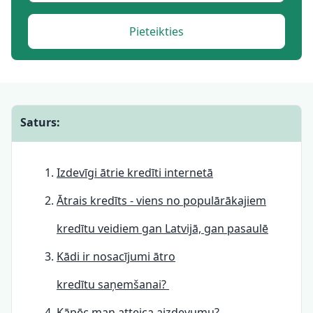
Pieteikties
Saturs:
Izdevīgi ātrie kredīti internetā
Ātrais kredīts - viens no populārākajiem
kredītu veidiem gan Latvijā, gan pasaulē
Kādi ir nosacījumi ātro
kredītu saņemšanai?
Kāpēc man atteica aizdevumu?