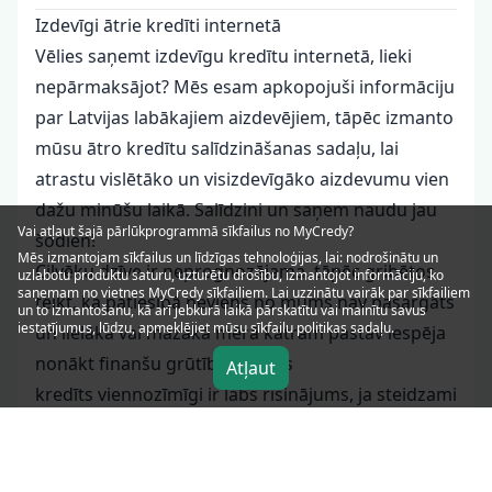
Izdevīgi ātrie kredīti internetā
Vēlies saņemt izdevīgu kredītu internetā, lieki
nepārmaksājot? Mēs esam apkopojuši informāciju
par Latvijas labākajiem aizdevējiem, tāpēc izmanto
mūsu ātro kredītu salīdzināšanas sadaļu, lai
atrastu vislētāko un visizdevīgāko aizdevumu vien
dažu minūšu laikā. Salīdzini un saņem naudu jau
Vai atļaut šajā pārlūkprogrammā sīkfailus no MyCredy?
šodien!
Mēs izmantojam
sīkfailus
un līdzīgas tehnoloģijas, lai: nodrošinātu un
Cilvēku dzīve ir neprognozējama, tāpēc gribētos
uzlabotu produktu saturu, uzturētu drošību, izmantojot informāciju, ko
saņemam no vietnes MyCredy sīkfailiem. Lai uzzinātu vairāk par sīkfailiem
teikt, ka patiesībā neviens no mums nav pasargāts
un to izmantošanu, kā arī jebkurā laikā pārskatītu vai mainītu savus
iestatījumus, lūdzu, apmeklējiet mūsu
sīkfailu
politikas sadaļu.
un lielākā vai mazākā mērā katram pastāv iespēja
nonākt finanšu grūtībās. Ātrais
Atļaut
kredīts viennozīmīgi ir labs risinājums, ja steidzami
nepieciešama nauda negaidītiem tēriņiem - ārsta
apmeklējumam, medicīnas preču iegādei, rēķinu
apmaksai, neplānotam auto remontam u.tml. Ja