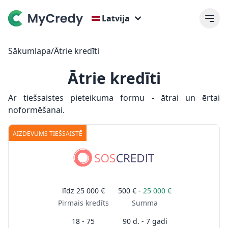
Latvija
Sākumlapa
/
Ātrie kredīti
Ātrie kredīti
Ar tiešsaistes pieteikuma formu - ātrai un ērtai
noformēšanai.
AIZDEVUMS TIEŠSAISTĒ
līdz
25 000 €
500 € -
25 000 €
Pirmais kredīts
Summa
18 - 75
90 d. - 7 gadi