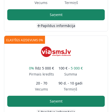
Vecums
Termiņš
Saņemt
Papildus informācija
ELASTĪGS AIZDEVUMS 0%
0%
līdz
5 000 €
100 € -
5 000 €
Pirmais kredīts
Summa
20 - 70
90 d. - 10 gadi
Vecums
Termiņš
Saņemt