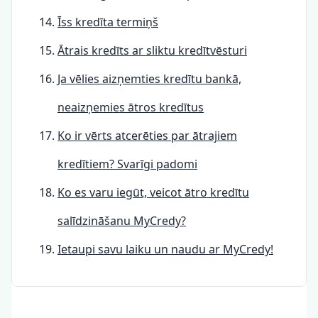
Īss kredīta termiņš
Ātrais kredīts ar sliktu kredītvēsturi
Ja vēlies aizņemties kredītu bankā,
neaizņemies ātros kredītus
Ko ir vērts atcerēties par ātrajiem
kredītiem? Svarīgi padomi
Ko es varu iegūt, veicot ātro kredītu
salīdzināšanu MyCredy?
Ietaupi savu laiku un naudu ar MyCredy!