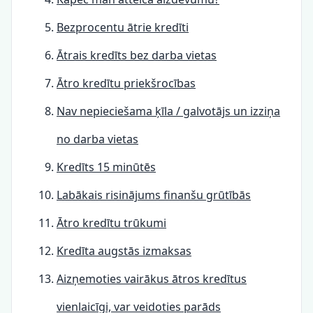
Bezprocentu ātrie kredīti
Ātrais kredīts bez darba vietas
Ātro kredītu priekšrocības
Nav nepieciešama ķīla / galvotājs un izziņa
no darba vietas
Kredīts 15 minūtēs
Labākais risinājums finanšu grūtībās
Ātro kredītu trūkumi
Kredīta augstās izmaksas
Aizņemoties vairākus ātros kredītus
vienlaicīgi, var veidoties parāds