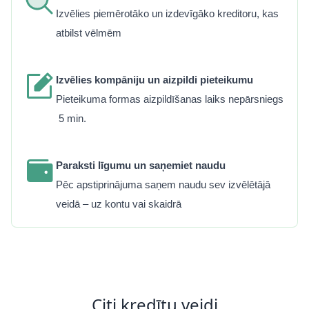
Izvēlies piemērotāko un izdevīgāko kreditoru, kas
atbilst vēlmēm
Izvēlies kompāniju un aizpildi pieteikumu
Pieteikuma formas aizpildīšanas laiks nepārsniegs
5 min.
Paraksti līgumu un saņemiet naudu
Pēc apstiprinājuma saņem naudu sev izvēlētājā
veidā – uz kontu vai skaidrā
Citi kredītu veidi