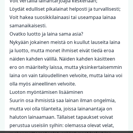
Voit vertailla lainantarjoajia keskenään;
Löydät edulliset pikalainat helposti ja turvallisesti;
Voit hakea suosikkilainaasi tai useampaa lainaa
samanaikaisesti.
Ovatko luotto ja laina sama asia?
Nykyään jokainen meistä on kuullut lauseita laina
ja luotto, mutta monet ihmiset eivät tiedä eroa
näiden kahden välillä. Näiden kahden käsitteen
ero on määritelty laissa, mutta yksinkertaisemmin
laina on vain taloudellinen velvoite, mutta laina voi
olla myös aineellinen velvoite.
Luoton myöntämisen lisääminen
Suurin osa ihmisistä saa lainan ilman ongelmia,
mutta voi olla tilanteita, joissa lainanantaja on
haluton lainaamaan. Tällaiset tapaukset voivat
perustua useisiin syihin: olemassa olevat velat,