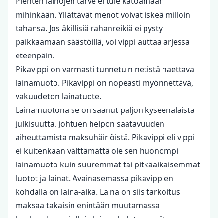
Pienten lainojen tarve ei tule katoamaan
mihinkään. Yllättävät menot voivat iskeä milloin
tahansa. Jos äkillisiä rahanreikiä ei pysty
paikkaamaan säästöillä, voi vippi auttaa arjessa
eteenpäin.
Pikavippi on varmasti tunnetuin netistä haettava
lainamuoto. Pikavippi on nopeasti myönnettävä,
vakuudeton lainatuote.
Lainamuotona se on saanut paljon kyseenalaista
julkisuutta, johtuen helpon saatavuuden
aiheuttamista maksuhäiriöistä. Pikavippi eli vippi
ei kuitenkaan välttämättä ole sen huonompi
lainamuoto kuin suuremmat tai pitkäaikaisemmat
luotot ja lainat. Avainasemassa pikavippien
kohdalla on laina-aika. Laina on siis tarkoitus
maksaa takaisin enintään muutamassa