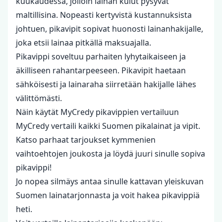
kuukaudessa, jolloin lainan kulut pysyvät
maltillisina. Nopeasti kertyvistä kustannuksista
johtuen, pikavipit sopivat huonosti lainanhakijalle,
joka etsii lainaa pitkällä maksuajalla.
Pikavippi soveltuu parhaiten lyhytaikaiseen ja
äkilliseen rahantarpeeseen. Pikavipit haetaan
sähköisesti ja lainaraha siirretään hakijalle lähes
välittömästi.
Näin käytät MyCredy pikavippien vertailuun
MyCredy vertaili kaikki Suomen pikalainat ja vipit.
Katso parhaat tarjoukset kymmenien
vaihtoehtojen joukosta ja löydä juuri sinulle sopiva
pikavippi!
Jo nopea silmäys antaa sinulle kattavan yleiskuvan
Suomen lainatarjonnasta ja voit hakea pikavippiä
heti.