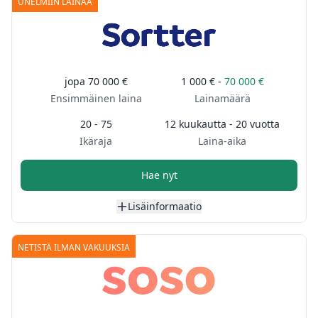
UNELMIIN LAINAA
jopa
70 000 €
1 000 € -
70 000 €
Ensimmäinen laina
Lainamäärä
20 - 75
12 kuukautta - 20 vuotta
Ikäraja
Laina-aika
Hae nyt
Lisäinformaatio
NETISTÄ ILMAN VAKUUKSIA