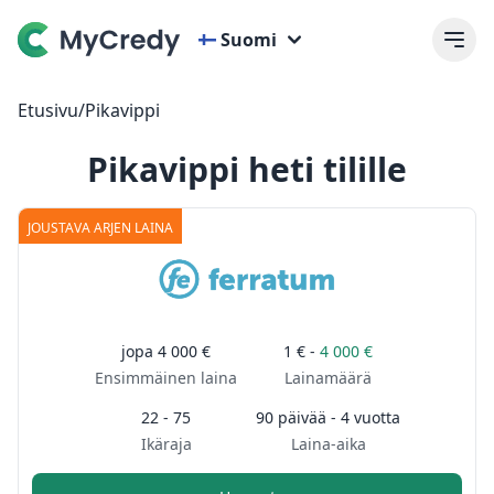
Suomi
Etusivu
/
Pikavippi
Pikavippi heti tilille
JOUSTAVA ARJEN LAINA
jopa
4 000 €
1 € -
4 000 €
Ensimmäinen laina
Lainamäärä
22 - 75
90 päivää - 4 vuotta
Ikäraja
Laina-aika