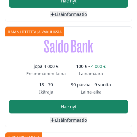
Hae nyt
Lisäinformaatio
ILMAN LIITTEITÄ JA VAKUUKSIA
jopa
4 000 €
100 € -
4 000 €
Ensimmäinen laina
Lainamäärä
18 - 70
90 päivää - 9 vuotta
Ikäraja
Laina-aika
Hae nyt
Lisäinformaatio