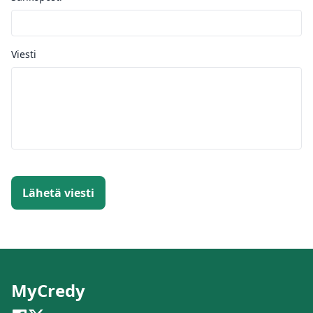
Viesti
Lähetä viesti
MyCredy