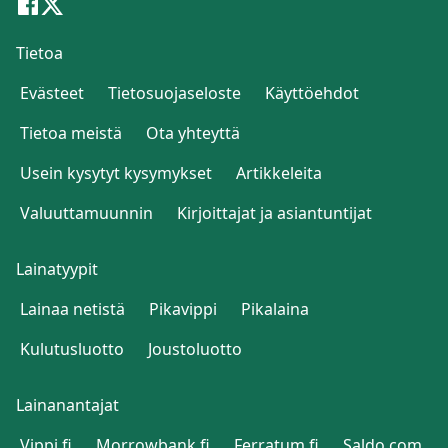
Tietoa
Evästeet
Tietosuojaseloste
Käyttöehdot
Tietoa meistä
Ota yhteyttä
Usein kysytyt kysymykset
Artikkeleita
Valuuttamuunnin
Kirjoittajat ja asiantuntijat
Lainatyypit
Lainaa netistä
Pikavippi
Pikalaina
Kulutusluotto
Joustoluotto
Lainanantajat
Vippi.fi
Morrowbank.fi
Ferratum.fi
Saldo.com