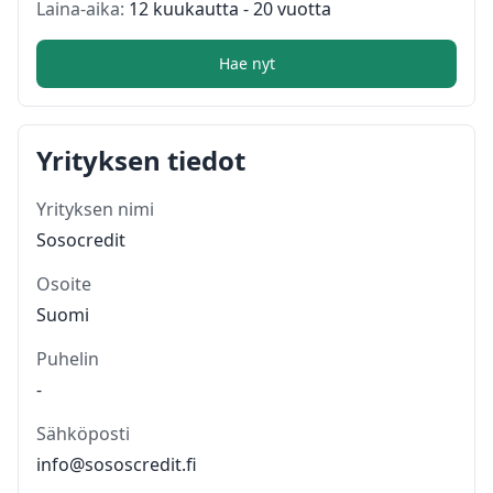
Laina-aika:
12 kuukautta - 20 vuotta
Hae nyt
Yrityksen tiedot
Yrityksen nimi
Sosocredit
Osoite
Suomi
Puhelin
-
Sähköposti
info@sososcredit.fi