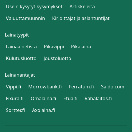
Usein kysytyt kysymykset
Artikkeleita
Valuuttamuunnin
Kirjoittajat ja asiantuntijat
Lainatyypit
Lainaa netistä
Pikavippi
Pikalaina
Kulutusluotto
Joustoluotto
Lainanantajat
Vippi.fi
Morrowbank.fi
Ferratum.fi
Saldo.com
Fixura.fi
Omalaina.fi
Etua.fi
Rahalaitos.fi
Sortter.fi
Axolaina.fi