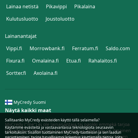
Lainaa netistä
Pikavippi
Pikalaina
Kulutusluotto
Joustoluotto
Lainanantajat
Vippi.fi
Morrowbank.fi
Ferratum.fi
Saldo.com
Fixura.fi
Omalaina.fi
Etua.fi
Rahalaitos.fi
Sortter.fi
Axolaina.fi
MyCredy Suomi
Näytä kaikki maat
Sallitaanko MyCredy evästeiden käyttö tällä selaimella?
MyCredy ("me") ei ole lainanantaja tai pankki emmekä tarjoa
Käytämme
evästeitä
ja vastaavanlaisia teknologioita seuraaviin
taloudellista neuvontaa tai suosituksia. MyCredy on ilmainen
tarkoituksiin: Sisällön tuottaminen MyCredy-tuotteisiin ja sen laadun
vertailualusta, jonka avulla voit valita eri lainavaihtoehtojen
parantaminen, tarjoa turvallisempi kokemus käyttämällä tietoja, joita