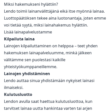
Miksi hakemukseni hylättiin?
Lendo toimii lainanvälittäjänä eikä itse myönnä lainaa.
Luottopäätöksen tekee aina luotonantaja, joten emme
voi tietää syytä, miksi lainahakemus hylättiin.
Lisää lainapalvelustamme
Kilpailuta laina
Lainojen kilpailuttaminen on helppoa – teet yhden
hakemuksen lainapalveluumme, minkä jälkeen
välitämme sen puolestasi kaikille
yhteistyökumppaneillemme.
Lainojen yhdistäminen
Lendo auttaa sinua yhdistämään nykyiset lainasi
ilmaiseksi.
Kulutusluotto
Lendon avulla saat haettua kulutusluottoa, kun
tarvitset lainaa uutta hankintaa varten tai arjen