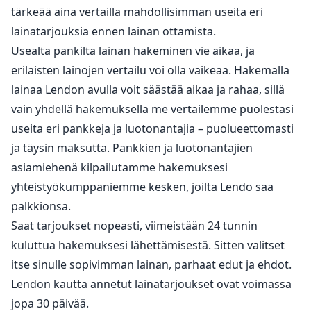
tärkeää aina vertailla mahdollisimman useita eri
lainatarjouksia ennen lainan ottamista.
Usealta pankilta lainan hakeminen vie aikaa, ja
erilaisten lainojen vertailu voi olla vaikeaa. Hakemalla
lainaa Lendon avulla voit säästää aikaa ja rahaa, sillä
vain yhdellä hakemuksella me vertailemme puolestasi
useita eri pankkeja ja luotonantajia – puolueettomasti
ja täysin maksutta. Pankkien ja luotonantajien
asiamiehenä kilpailutamme hakemuksesi
yhteistyökumppaniemme kesken, joilta Lendo saa
palkkionsa.
Saat tarjoukset nopeasti, viimeistään 24 tunnin
kuluttua hakemuksesi lähettämisestä. Sitten valitset
itse sinulle sopivimman lainan, parhaat edut ja ehdot.
Lendon kautta annetut lainatarjoukset ovat voimassa
jopa 30 päivää.