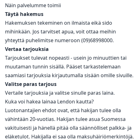
Näin palvelumme toimii
Täytä hakemus
Hakemuksen tekeminen on ilmaista eikä sido
mihinkään. Jos tarvitset apua, voit ottaa meihin
yhteyttä puhelimitse numeroon (09)68998000.
Vertaa tarjouksia
Tarjoukset tulevat nopeasti - usein jo minuuttien tai
muutaman tunnin sisällä. Pääset tarkastelemaan
saamiasi tarjouksia kirjautumalla sisään omille sivuille.
Valitse paras tarjous
Vertaile tarjouksia ja valitse sinulle paras laina.
Kuka voi hakea lainaa Lendon kautta?
Luotonantajien ehdot ovat, että hakijan tulee olla
vähintään 20-vuotias. Hakijan tulee asua Suomessa
vakituisesti ja hänellä pitää olla säännölliset palkka- ja
eläketulot. Hakijalla ei saa olla maksuhäiriömerkintöjä.