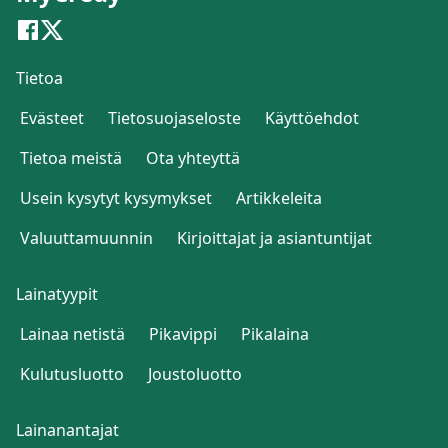
Tietoa
Evästeet
Tietosuojaseloste
Käyttöehdot
Tietoa meistä
Ota yhteyttä
Usein kysytyt kysymykset
Artikkeleita
Valuuttamuunnin
Kirjoittajat ja asiantuntijat
Lainatyypit
Lainaa netistä
Pikavippi
Pikalaina
Kulutusluotto
Joustoluotto
Lainanantajat