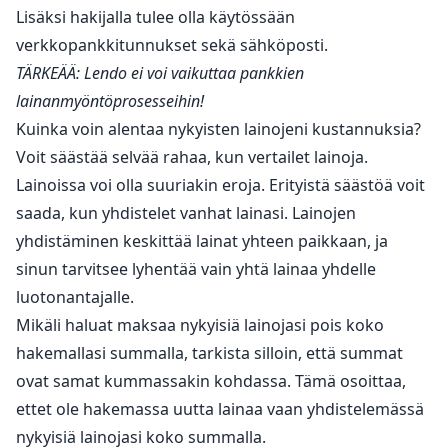
Lisäksi hakijalla tulee olla käytössään
verkkopankkitunnukset sekä sähköposti.
TÄRKEÄÄ: Lendo ei voi vaikuttaa pankkien
lainanmyöntöprosesseihin!
Kuinka voin alentaa nykyisten lainojeni kustannuksia?
Voit säästää selvää rahaa, kun vertailet lainoja.
Lainoissa voi olla suuriakin eroja. Erityistä säästöä voit
saada, kun yhdistelet vanhat lainasi. Lainojen
yhdistäminen keskittää lainat yhteen paikkaan, ja
sinun tarvitsee lyhentää vain yhtä lainaa yhdelle
luotonantajalle.
Mikäli haluat maksaa nykyisiä lainojasi pois koko
hakemallasi summalla, tarkista silloin, että summat
ovat samat kummassakin kohdassa. Tämä osoittaa,
ettet ole hakemassa uutta lainaa vaan yhdistelemässä
nykyisiä lainojasi koko summalla.