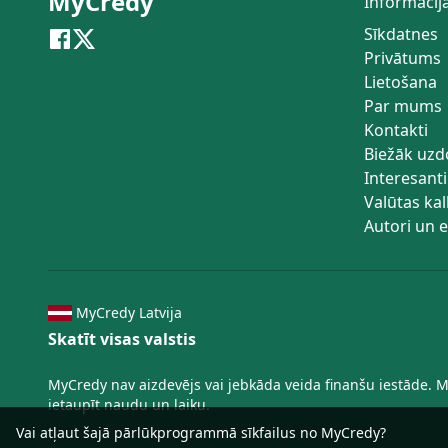
MyCredy
Informācij
Sīkdatnes
Privātums
Lietošana
Par mums
Kontakti
Biežāk uzd
Interesanti
Valūtas kal
Autori un e
MyCredy Latvija
Skatīt visas valstis
MyCredy nav aizdevējs vai jebkāda veida finanšu iestāde. 
ietaupīt naudu un laiku.
Vai atļaut šajā pārlūkprogrammā sīkfailus no MyCredy?