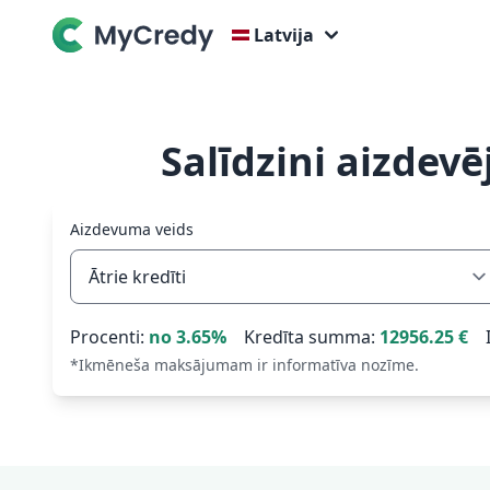
Latvija
Salīdzini aizdev
Aizdevuma veids
Procenti:
no
3.65
%
Kredīta summa:
12956.25
€
*Ikmēneša maksājumam ir informatīva nozīme.