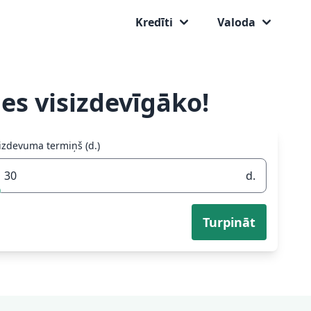
Kredīti
Valoda
es visizdevīgāko!
izdevuma termiņš (d.)
d.
Turpināt