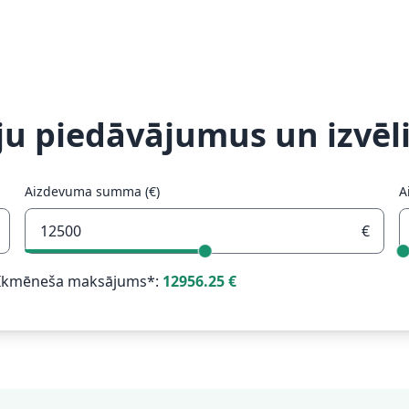
ēju piedāvājumus un izvēli
Aizdevuma summa (€)
A
€
Ikmēneša maksājums*:
12956.25
€