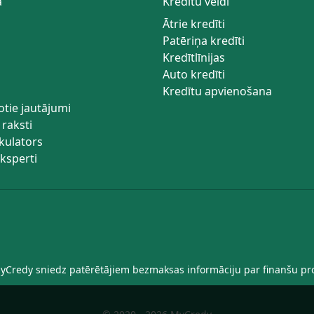
a
Kredītu veidi
Ātrie kredīti
Patēriņa kredīti
Kredītlīnijas
Auto kredīti
Kredītu apvienošana
otie jautājumi
 raksti
kulators
ksperti
MyCredy sniedz patērētājiem bezmaksas informāciju par finanšu pr