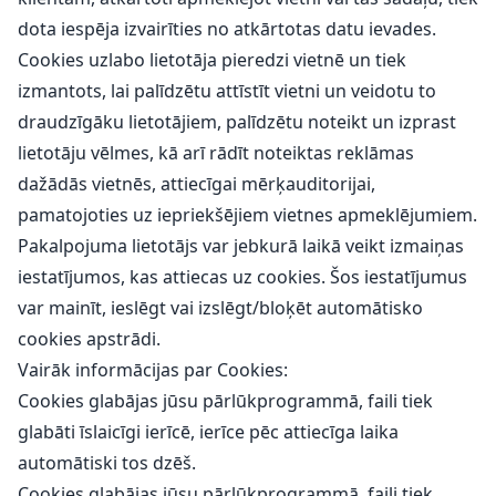
dota iespēja izvairīties no atkārtotas datu ievades.
Cookies uzlabo lietotāja pieredzi vietnē un tiek
izmantots, lai palīdzētu attīstīt vietni un veidotu to
draudzīgāku lietotājiem, palīdzētu noteikt un izprast
lietotāju vēlmes, kā arī rādīt noteiktas reklāmas
dažādās vietnēs, attiecīgai mērķauditorijai,
pamatojoties uz iepriekšējiem vietnes apmeklējumiem.
Pakalpojuma lietotājs var jebkurā laikā veikt izmaiņas
iestatījumos, kas attiecas uz cookies. Šos iestatījumus
var mainīt, ieslēgt vai izslēgt/bloķēt automātisko
cookies apstrādi.
Vairāk informācijas par Cookies:
Cookies glabājas jūsu pārlūkprogrammā, faili tiek
glabāti īslaicīgi ierīcē, ierīce pēc attiecīga laika
automātiski tos dzēš.
Cookies glabājas jūsu pārlūkprogrammā, faili tiek