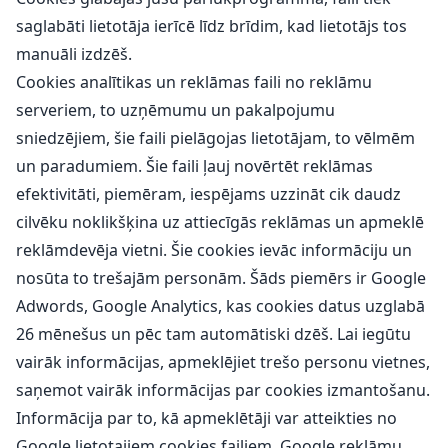
saglabāti lietotāja ierīcē līdz brīdim, kad lietotājs tos
manuāli izdzēš.
Cookies analītikas un reklāmas faili no reklāmu
serveriem, to uzņēmumu un pakalpojumu
sniedzējiem, šie faili pielāgojas lietotājam, to vēlmēm
un paradumiem. Šie faili ļauj novērtēt reklāmas
efektivitāti, piemēram, iespējams uzzināt cik daudz
cilvēku noklikšķina uz attiecīgās reklāmas un apmeklē
reklāmdevēja vietni. Šie cookies ievāc informāciju un
nosūta to trešajām personām. Šāds piemērs ir Google
Adwords, Google Analytics, kas cookies datus uzglabā
26 mēnešus un pēc tam automātiski dzēš. Lai iegūtu
vairāk informācijas, apmeklējiet trešo personu vietnes,
saņemot vairāk informācijas par cookies izmantošanu.
Informācija par to, kā apmeklētāji var atteikties no
Google lietotajiem cookies failiem, Google
reklāmu