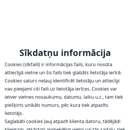
Sīkdatņu informācija
Cookies (sīkfaili) ir informācijas fails, kuru nosūta
attiecīgā vietne un šis fails tiek glabāts lietotāja ierīcē.
Cookies saturs neļauj identificēt lietotāju un attiecīgi
nav pieejami citi faili uz lietotāja ierīces. Cookies var
ietver vietnes nosaukumu, datumu, laiku u.c., tam tiek
piešķirts unikāls numurs, pēc kura tiek atpazīts
lietotājs.
Saglabāti cookies ļauj atpazīt klienta datoru, tādējādi
klientam, atkārtoti apmeklējot vietni vai tās sadaļu, tiek