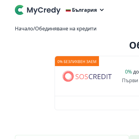
България
Начало
/
Обединяване на кредити
О
0% БЕЗЛИХВЕН ЗАЕМ
0%
д
Първи 