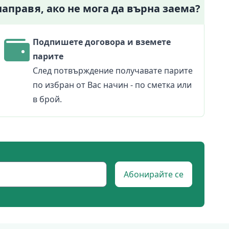
направя, ако не мога да върна заема?
Подпишете договора и вземете
парите
След потвърждение получавате парите
по избран от Вас начин - по сметка или
в брой.
Абонирайте се