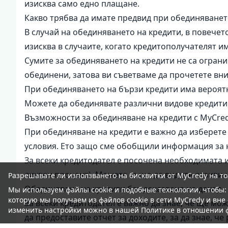
изисква само едно плащане.
Какво трябва да имате предвид при обединяванет
В случай на обединяването на кредити, в повечет
изисква в случаите, когато кредитополучателят и
Сумите за обединяването на кредити не са огран
обединени, затова ви съветваме да прочетете вн
При обединяването на бързи кредити има вероятно
Можете да обединявате различни видове кредити, 
Възможности за обединяване на кредити с MyCre
При обединяване на кредити е важно да изберете
условия. Ето защо сме обобщили информация за на
За всеки кредитодател е посочена необходимата 
лихвен процент). Можете също да видите отзиви н
Разрешавате ли използването на бисквитки от MyCredy на то
Обединяване на кредити без доказване на доход
Мы используем файлы
cookie
и подобные технологии, чтобы:
которую мы получаем из файлов cookie в сети MyCredy и вне 
За всеки кредитодател е важно да знае, че ще мож
изменить настройки можно в нашей Политике в отношении
да предоставите отчет за доходите, за да знае, ч