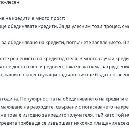
по-лесен
е на кредити е много прост:
 ще обединявате кредити. За да улесним този процес, с
за обединяване на кредити, попълнете заявлението. В з
кате решението на кредитодателя. В много случаи креди
одът е достатъчен и редовен, така че да няма затруднен
р, вашите съществуващи задължения ще бъдат погасени
 година. Популярността на обединяването на кредити е
аляване на разходите, свързани с погасяването на кре
 че това е изгодно за кредитополучателя, тъй като той 
 кредита трябва да се извършват няколко плащания всек