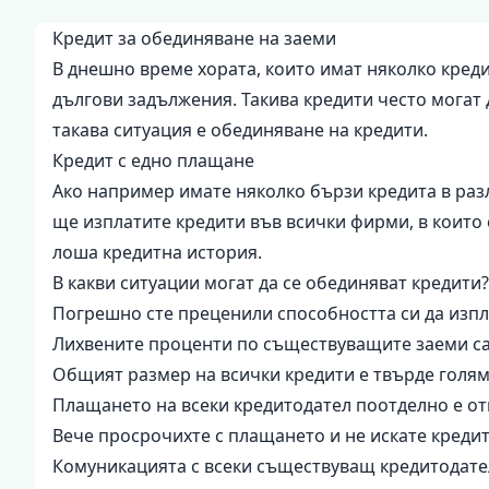
Кредит за обединяване на заеми
В днешно време хората, които имат няколко креди
дългови задължения. Такива кредити често могат 
такава ситуация е обединяване на кредити.
Кредит с едно плащане
Ако например имате няколко бързи кредита в раз
ще изплатите кредити във всички фирми, в които 
лоша кредитна история.
В какви ситуации могат да се обединяват кредити?
Погрешно сте преценили способността си да изпла
Лихвените проценти по съществуващите заеми са
Общият размер на всички кредити е твърде голя
Плащането на всеки кредитодател поотделно е о
Вече просрочихте с плащането и не искате кредит
Комуникацията с всеки съществуващ кредитодате