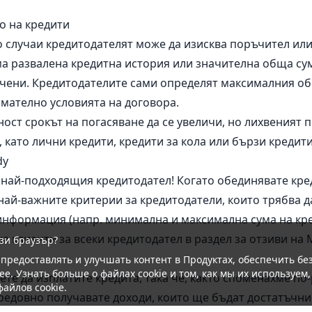
о на кредити
о случаи кредитодателят може да изисква поръчител ил
ма развалена кредитна история или значителна обща су
ичени. Кредитодателите сами определят максималния об
имателно условията на договора.
ст срокът на погасяване да се увеличи, но лихвеният 
като лични кредити, кредити за кола или бързи кредити
dy
 най-подходящия кредитодател! Когато обединявате кре
й-важните критерии за кредитодатели, които трябва да
информация (напр. минимална и максимална сума на кр
а клиенти за всеки кредитодател в раздел за отзиви на 
зи браузър?
 предоставлять и улучшать контент в Продуктах, обеспечить б
ее. Узнать больше о файлах cookie и том, как мы их используем
ете да изплатите кредита, така че, както споменахме по
 файлов
cookie
.
е редовно получавате доходи, които ще бъдат достатъчн