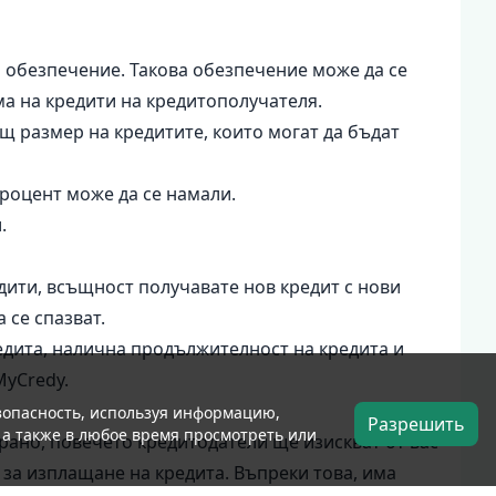
и обезпечение. Такова обезпечение може да се
ма на кредити на кредитополучателя.
щ размер на кредитите, които могат да бъдат
процент може да се намали.
.
дити, всъщност получавате нов кредит с нови
 се спазват.
едита, налична продължителност на кредита и
MyCredy.
езопасность, используя информацию,
Разрешить
, а также в любое время просмотреть или
-рано, повечето кредитодатели ще изискват от вас
и за изплащане на кредита. Въпреки това, има