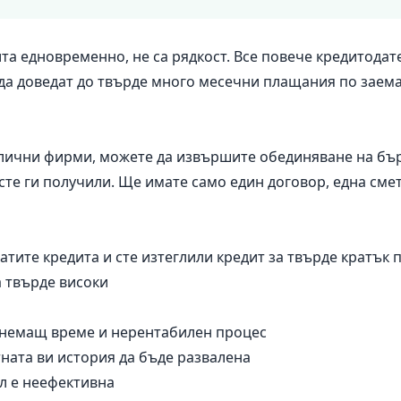
та едновременно, не са рядкост. Все повече кредитода
да доведат до твърде много месечни плащания по заема
лични фирми, можете да извършите обединяване на бърз
сте ги получили. Ще имате само един договор, една смет
тите кредита и сте изтеглили кредит за твърде кратък 
 твърде високи
м
тнемащ време и нерентабилен процес
ната ви история да бъде развалена
л е неефективна