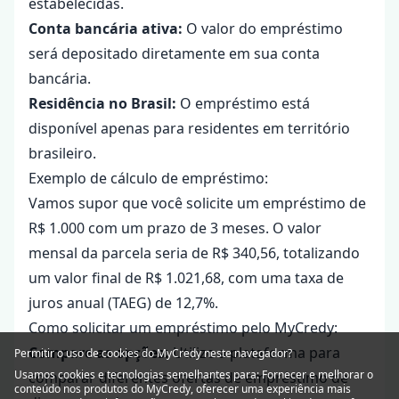
estabelecidas.
Conta bancária ativa:
O valor do empréstimo
será depositado diretamente em sua conta
bancária.
Residência no Brasil:
O empréstimo está
disponível apenas para residentes em território
brasileiro.
Exemplo de cálculo de empréstimo:
Vamos supor que você solicite um empréstimo de
R$ 1.000 com um prazo de 3 meses. O valor
mensal da parcela seria de R$ 340,56, totalizando
um valor final de R$ 1.021,68, com uma taxa de
juros anual (TAEG) de 12,7%.
Como solicitar um empréstimo pelo MyCredy:
Compare as opções:
Utilize a plataforma para
Permitir o uso de cookies do MyCredy neste navegador?
Usamos
cookies
e tecnologias semelhantes para: Fornecer e melhorar o
comparar diferentes ofertas de empréstimo de
conteúdo nos produtos do MyCredy, oferecer uma experiência mais