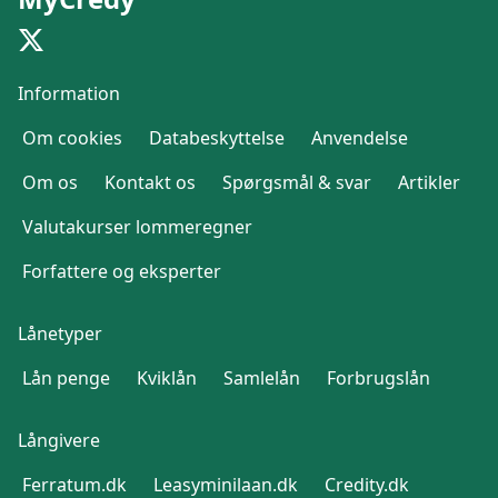
Information
Om cookies
Databeskyttelse
Anvendelse
Om os
Kontakt os
Spørgsmål & svar
Artikler
Valutakurser lommeregner
Forfattere og eksperter
Lånetyper
Lån penge
Kviklån
Samlelån
Forbrugslån
Långivere
Ferratum.dk
Leasyminilaan.dk
Credity.dk