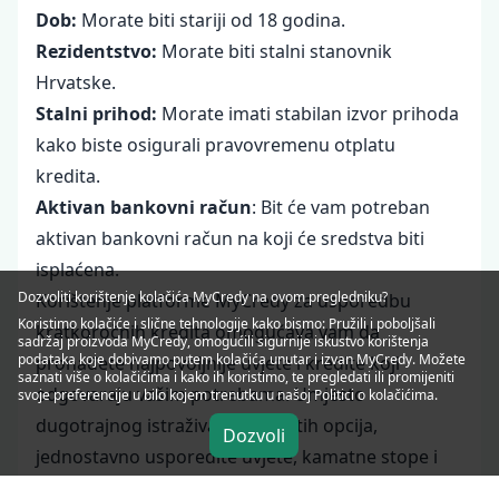
Dob:
Morate biti stariji od 18 godina.
Rezidentstvo:
Morate biti stalni stanovnik
Hrvatske.
Stalni prihod:
Morate imati stabilan izvor prihoda
kako biste osigurali pravovremenu otplatu
kredita.
Aktivan bankovni račun
: Bit će vam potreban
aktivan bankovni račun na koji će sredstva biti
isplaćena.
Dozvoliti korištenje kolačića MyCredy na ovom pregledniku?
Korištenje platforme MyCredy za usporedbu
Koristimo
kolačiće
i slične tehnologije kako bismo: Pružili i poboljšali
kratkoročnih kredita omogućava vam da
sadržaj proizvoda MyCredy, omogućili sigurnije iskustvo korištenja
podataka koje dobivamo putem kolačića unutar i izvan MyCredy. Možete
pronađete najpovoljnije uvjete i kredite koji
saznati više o kolačićima i kako ih koristimo, te pregledati ili promijeniti
odgovaraju vašim potrebama. Umjesto
svoje preferencije u bilo kojem trenutku u našoj Politici o
kolačićima
.
dugotrajnog istraživanja različitih opcija,
Dozvoli
jednostavno usporedite uvjete, kamatne stope i
iznose rata na jednom mjestu, te odaberite kredit