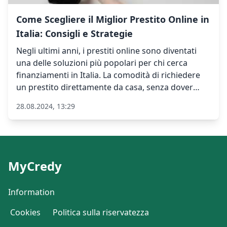
Come Scegliere il Miglior Prestito Online in
Italia: Consigli e Strategie
Negli ultimi anni, i prestiti online sono diventati
una delle soluzioni più popolari per chi cerca
finanziamenti in Italia. La comodità di richiedere
un prestito direttamente da casa, senza dover
visitare fisicamente una banca, ha reso questa
28.08.2024, 13:29
opzione particolarmente attraente. Tuttavia, con la
crescente offerta di prestatori online, scegliere il
prestito giusto può essere una sfida. In questo
articolo, esploreremo alcuni consigli e strategie
per aiutarti a fare la scelta migliore.
MyCredy
Information
Cookies
Politica sulla riservatezza