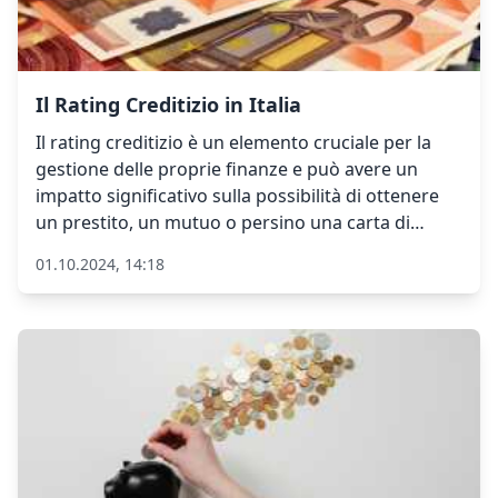
Il Rating Creditizio in Italia
Il rating creditizio è un elemento cruciale per la
gestione delle proprie finanze e può avere un
impatto significativo sulla possibilità di ottenere
un prestito, un mutuo o persino una carta di
credito. Conoscere il proprio rating creditizio,
01.10.2024, 14:18
comprendere come esso influisce sulla
concessione del credito e sapere come migliorarlo
può fare la differenza tra l'accesso a condizioni
finanziarie favorevoli o il rifiuto delle richieste di
credito. In questo articolo esploreremo come puoi
verificare il tuo rating creditizio in Italia, come
esso influisce sulla tua possibilità di ottenere un
prestito, e forniremo consigli su come migliorare il
tuo punteggio di credito.