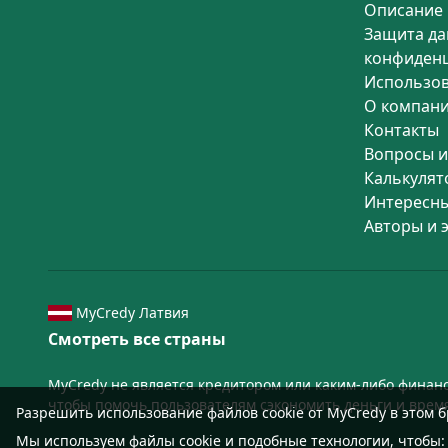
Описание 
Защита да
конфиден
Использо
О компан
Контакты
Вопросы и
Калькулят
Интересны
Авторы и 
MyCredy Латвия
Смотреть все страны
MyCredy не является кредитором или каким-либо финан
чтобы помочь пользователям сэкономить деньги и врем
Разрешить использование файлов cookie от MyCredy в этом б
Мы используем файлы
cookie
и подобные технологии, чтобы: