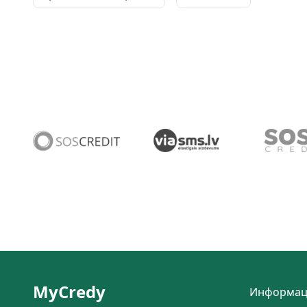
MyCredy
Информац