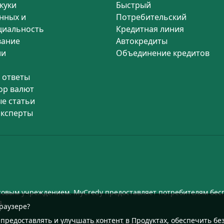
куки
Быстрый
нных и
Потребительский
циальность
Кредитная линия
вание
Автокредиты
ии
Объединение кредитов
 ответы
ор валют
е статьи
эксперты
совым учреждением. MyCredy предоставляет потребителям беспл
я.
раузере?
 предоставлять и улучшать контент в Продуктах, обеспечить б