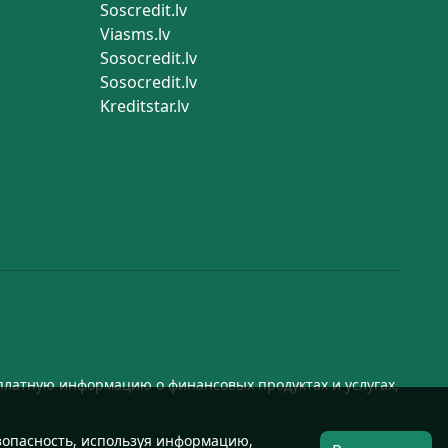
Soscredit.lv
Viasms.lv
Sosocredit.lv
Sosocredit.lv
Kreditstar.lv
атную информацию о финансовых продуктах и ​​услугах,
езопасность, используя информацию,