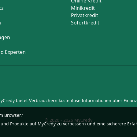
Online Kredit
tz
Minikredit
Privatkredit
m
Sofortkredit
agen
d Experten
 MyCredy bietet Verbrauchern kostenlose Informationen über Finan
em Browser?
© 2020 - 2026 MyCredy
 und Produkte auf MyCredy zu verbessern und eine sicherere Erfa