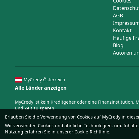
Cookies
Datenschu
AGB
Impressu
Kontakt
Häufige Fr
Blog
Autoren un
MyCredy Österreich
Alle Länder anzeigen
MyCredy ist kein Kreditgeber oder eine Finanzinstitution.
und Zeit zu sparen.
Erlauben Sie die Verwendung von Cookies auf MyCredy in dies
Wir verwenden
Cookies
und ähnliche Technologien, um: Inhalte
Nutzung erfahren Sie in unserer
Cookie-Richtlinie
.