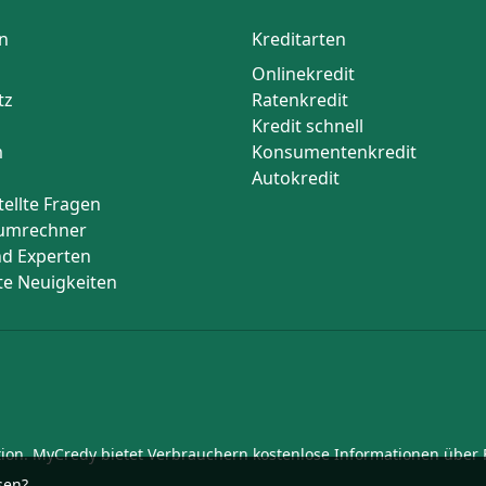
n
Kreditarten
Onlinekredit
tz
Ratenkredit
Kredit schnell
m
Konsumentenkredit
Autokredit
tellte Fragen
umrechner
d Experten
te Neuigkeiten
ution. MyCredy bietet Verbrauchern kostenlose Informationen über
sen?