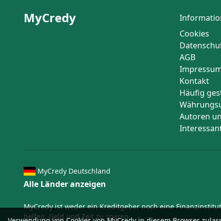
MyCredy
Informatio
Cookies
Datenschu
AGB
Impressu
Kontakt
Häufig ges
Währungs
Autoren un
Interessan
MyCredy Deutschland
Alle Länder anzeigen
MyCredy ist weder ein Kreditgeber noch eine Finanzinstit
helfen, Geld und Zeit zu sparen.
Verwendung von Cookies von MyCredy in diesem Browser zulas