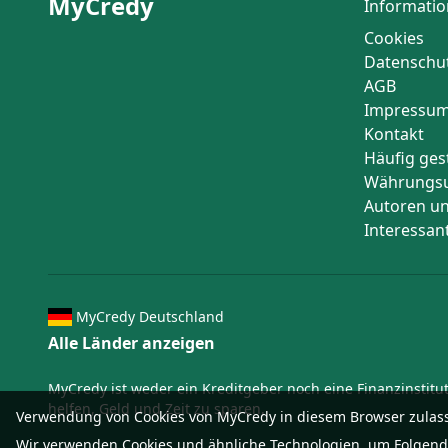
MyCredy
Informatio
Cookies
Datenschu
AGB
Impressu
Kontakt
Häufig ges
Währungs
Autoren un
Interessan
MyCredy Deutschland
Alle Länder anzeigen
MyCredy ist weder ein Kreditgeber noch eine Finanzinstit
helfen, Geld und Zeit zu sparen.
Verwendung von Cookies von MyCredy in diesem Browser zulas
Wir verwenden
Cookies
und ähnliche Technologien, um Folgendes