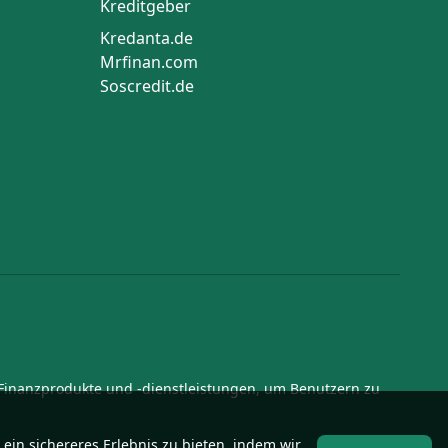
Kreditgeber
Kredanta.de
Mrfinan.com
Soscredit.de
 Finanzprodukte und -dienstleistungen, um Benutzern zu
ein sichereres Erlebnis zu bieten, indem wir