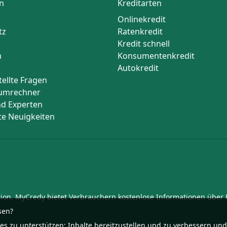
n
Kreditarten
Onlinekredit
tz
Ratenkredit
Kredit schnell
m
Konsumentenkredit
Autokredit
tellte Fragen
umrechner
d Experten
te Neuigkeiten
ution. MyCredy bietet Verbrauchern kostenlose Informationen über
sen?
 zu unterstützen: Inhalte bereitzustellen und zu verbessern und 