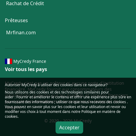
Rachat de Crédit
Prêteuses
Mrfinan.com
MyCredy France
Voir tous les pays
MyCredy n'est pas un prêteur ni aucune sorte d'institution
Autoriser MyCredy à utiliser des cookies dans ce navigateur?
financière. MyCredy fournit aux consommateurs des
Nous utilisons des
cookies
et des technologies similaires pour
informations gratuites sur les produits et services financiers
aider : Fournir et améliorer le contenu et offrir une expérience plus sûre en
pour aider les utilisateurs à économiser du temps et de
fournissant des informations ; utiliser ce que nous recevons des cookies .
Vous pouvez en savoir plus sur les cookies et leur utilisation et revoir ou
l'argent.
modifier vos choix à tout moment dans notre
Politique en matière de
cookies
.
© 2020 - 2026 MyCredy
Accepter