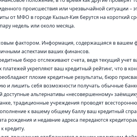
инансовое положение, в то время как другие проверят 
иденного происшествия или чрезвычайной ситуации – э
ты от МФО в городе Кызыл-Кия берутся на короткий ср
пару недель или около месяца.
совым фактором. Информация, содержащаяся в вашем ф
личными аспектами ваших финансов.
редитные бюро отслеживают счета, ведя текущий учет 
платежей укрепляют ваш кредитный рейтинг, что в кон
преобладают плохие кредитные результаты, бюро присва
рию и лишить себя возможности получать обычные банк
ой доступные альтернативы «несовершенному» заёмщику
в банке, традиционные учреждения проводят всесторонн
дополнение к вашему общему баллу ваш кредитный справ
ата рождения и недавние адреса передаются кредитора
к кредиту.