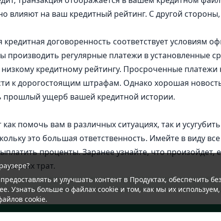
редит, транзакция отображается в вашем кредитном файл
о влияют на ваш кредитный рейтинг. С другой стороны
я кредитная договоренность соответствует условиям о
ны производить регулярные платежи в установленные с
 низкому кредитному рейтингу. Просроченные платежи 
ти к дорогостоящим штрафам. Однако хорошая новость
ь прошлый ущерб вашей кредитной истории.
 как помочь вам в различных ситуациях, так и усугубить
оскольку это большая ответственность. Имейте в виду в
ыплатить проценты. Заранее узнайте, что произойдет, 
т лишних трат.
раузере?
 предоставлять и улучшать контент в Продуктах, обеспечить б
ее. Узнать больше о файлах cookie и том, как мы их используем
 файлов
cookie
.