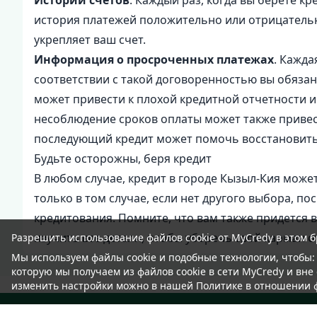
Истории счетов
. Каждый раз, когда вы берете к
история платежей положительно или отрицательн
укрепляет ваш счет.
Информация о просроченных платежах
. Кажда
соответствии с такой договоренностью вы обяза
может привести к плохой кредитной отчетности и
несоблюдение сроков оплаты может также привес
последующий кредит может помочь восстановит
Будьте осторожны, беря кредит
В любом случае, кредит в городе Кызыл-Кия может
только в том случае, если нет другого выбора, п
кредитования. Помните, что вам также придется в
изучить все детали, чтобы уберечь свой карман о
Разрешить использование файлов cookie от MyCredy в этом б
Мы используем файлы
cookie
и подобные технологии, чтобы:
которую мы получаем из файлов cookie в сети MyCredy и вне 
изменить настройки можно в нашей Политике в отношении