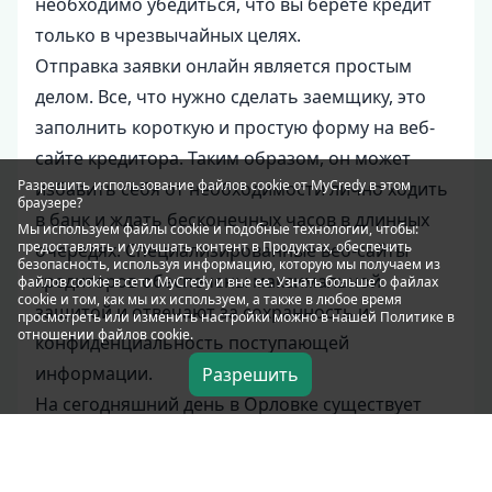
необходимо убедиться, что вы берете кредит
только в чрезвычайных целях.
Отправка заявки онлайн является простым
делом. Все, что нужно сделать заемщику, это
заполнить короткую и простую форму на веб-
сайте кредитора. Таким образом, он может
Разрешить использование файлов cookie от MyCredy в этом
избавить себя от необходимости лично ходить
браузере?
в банк и ждать бесконечных часов в длинных
Мы используем файлы
cookie
и подобные технологии, чтобы:
предоставлять и улучшать контент в Продуктах, обеспечить
очередях. Специализированные веб-сайты
безопасность, используя информацию, которую мы получаем из
кредиторов обеспечены максимальной
файлов cookie в сети MyCredy и вне ее. Узнать больше о файлах
cookie и том, как мы их используем, а также в любое время
защитой и отвечают за сохранность и
просмотреть или изменить настройки можно в нашей Политике в
отношении файлов
cookie
.
конфиденциальность поступающей
информации.
Разрешить
На сегодняшний день в Орловке существует
несколько компаний, в которых можно быстро
подать заявку и получить кредит на