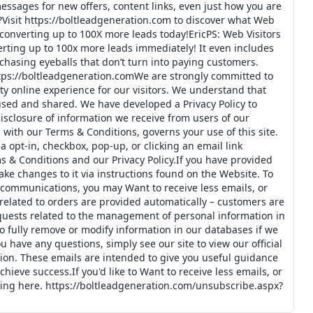
messages for new offers, content links, even just how you are
l?Visit https://boltleadgeneration.com to discover what Web
 converting up to 100X more leads today!EricPS: Web Visitors
verting up to 100x more leads immediately! It even includes
chasing eyeballs that don’t turn into paying customers.
https://boltleadgeneration.comWe are strongly committed to
ty online experience for our visitors. We understand that
used and shared. We have developed a Privacy Policy to
disclosure of information we receive from users of our
 with our Terms & Conditions, governs your use of this site.
a opt-in, checkbox, pop-up, or clicking an email link
 & Conditions and our Privacy Policy.If you have provided
ke changes to it via instructions found on the Website. To
communications, you may Want to receive less emails, or
elated to orders are provided automatically – customers are
requests related to the management of personal information in
o fully remove or modify information in our databases if we
ou have any questions, simply see our site to view our official
tion. These emails are intended to give you useful guidance
achieve success.If you'd like to Want to receive less emails, or
ing here. https://boltleadgeneration.com/unsubscribe.aspx?