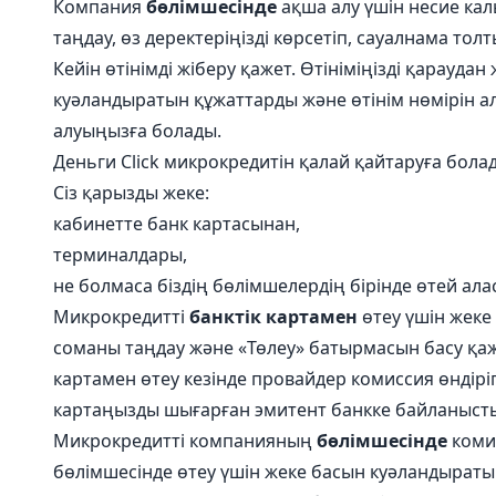
Компания
бөлімшесінде
ақша алу үшін несие ка
таңдау, өз деректеріңізді көрсетіп, сауалнама тол
Кейін өтінімді жіберу қажет. Өтініміңізді қарауда
куәландыратын құжаттарды және өтінім нөмірін а
алуыңызға болады.
Деньги Click микрокредитін қалай қайтаруға бола
Сіз қарызды жеке:
кабинетте банк картасынан,
терминалдары,
не болмаса біздің бөлімшелердің бірінде өтей ала
Микрокредитті
банктік картамен
өтеу үшін жеке 
соманы таңдау және «Төлеу» батырмасын басу қаж
картамен өтеу кезінде провайдер комиссия өндірі
картаңызды шығарған эмитент банкке байланыст
Микрокредитті компанияның
бөлімшесінде
коми
бөлімшесінде өтеу үшін жеке басын куәландыратын