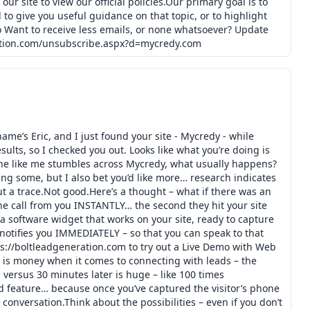
ur site to view our official policies.Our primary goal is to
to give you useful guidance on that topic, or to highlight
 to Want to receive less emails, or none whatsoever? Update
eration.com/unsubscribe.aspx?d=mycredy.com
ame’s Eric, and I just found your site - Mycredy - while
sults, so I checked you out. Looks like what you’re doing is
one like me stumbles across Mycredy, what usually happens?
ing some, but I also bet you’d like more… research indicates
ut a trace.Not good.Here’s a thought – what if there was an
one call from you INSTANTLY… the second they hit your site
 a software widget that works on your site, ready to capture
notifies you IMMEDIATELY – so that you can speak to that
tps://boltleadgeneration.com to try out a Live Demo with Web
e is money when it comes to connecting with leads – the
ersus 30 minutes later is huge – like 100 times
d feature… because once you’ve captured the visitor’s phone
conversation.Think about the possibilities – even if you don’t