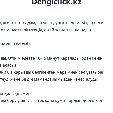
Dengiclick.kz
 қажет ететін адамдар үшін дұрыс шешім. Біздің несие
, өз міндеттерін жеңіл, оңай және тез шешудің
у үшін күтеміз!
ады. Өтінім әдетте 10-15 минут қаралады, одан кейін
а аласыз.
ни Сіз қарызды белгіленген мерзімнен сәл ұзағырақ
теуді және біздің мамандарымыздан кеңес алуды
ма-қол ақшамен.
інім беру үшін сізге тек қана құжаттардың деректері