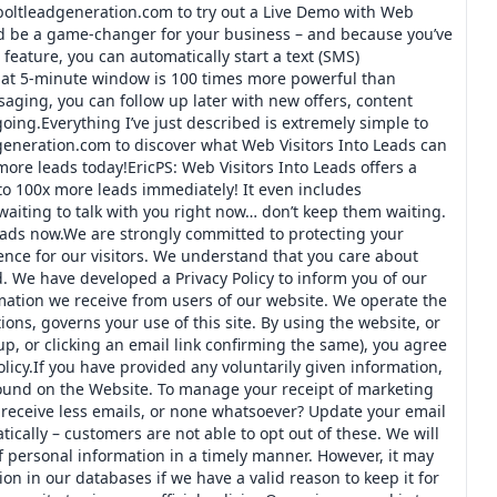
/boltleadgeneration.com to try out a Live Demo with Web
ould be a game-changer for your business – and because you’ve
eature, you can automatically start a text (SMS)
at 5-minute window is 100 times more powerful than
saging, you can follow up later with new offers, content
going.Everything I’ve just described is extremely simple to
dgeneration.com to discover what Web Visitors Into Leads can
ore leads today!EricPS: Web Visitors Into Leads offers a
to 100x more leads immediately! It even includes
waiting to talk with you right now… don’t keep them waiting.
Leads now.We are strongly committed to protecting your
ence for our visitors. We understand that you care about
. We have developed a Privacy Policy to inform you of our
ormation we receive from users of our website. We operate the
ons, governs your use of this site. By using the website, or
up, or clicking an email link confirming the same), you agree
icy.If you have provided any voluntarily given information,
found on the Website. To manage your receipt of marketing
receive less emails, or none whatsoever? Update your email
ically – customers are not able to opt out of these. We will
 personal information in a timely manner. However, it may
on in our databases if we have a valid reason to keep it for