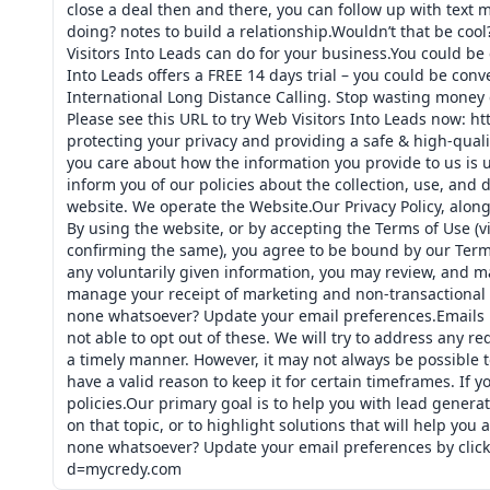
close a deal then and there, you can follow up with text 
doing? notes to build a relationship.Wouldn’t that be coo
Visitors Into Leads can do for your business.You could be
Into Leads offers a FREE 14 days trial – you could be con
International Long Distance Calling. Stop wasting money 
Please see this URL to try Web Visitors Into Leads now: 
protecting your privacy and providing a safe & high-quali
you care about how the information you provide to us is 
inform you of our policies about the collection, use, and 
website. We operate the Website.Our Privacy Policy, along
By using the website, or by accepting the Terms of Use (vi
confirming the same), you agree to be bound by our Terms
any voluntarily given information, you may review, and ma
manage your receipt of marketing and non-transactional 
none whatsoever? Update your email preferences.Emails r
not able to opt out of these. We will try to address any 
a timely manner. However, it may not always be possible t
have a valid reason to keep it for certain timeframes. If y
policies.Our primary goal is to help you with lead genera
on that topic, or to highlight solutions that will help you 
none whatsoever? Update your email preferences by click
d=mycredy.com