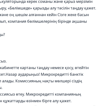
лькуляторында керек соманы және қарыз мерзімін
тыру, «Бөлімшеде» қарызды алу тәсілін таңдау қажет.
н және оң шешім алғаннан кейін Сізге жеке басын
лып, компания бөлімшелерінің бірінде ақшаны
ды?
сыз.
кабинетте картаны таңдау немесе қосу, өтейтін
ет.Назар аударыңыз! Микрокредитті банктік
п алады. Комиссияның нақты мөлшері сіздің
ы.
ссиясыз өтеу. Микрокредитті компанияның
 құжаттарды өзінмен бірге алу қажет.