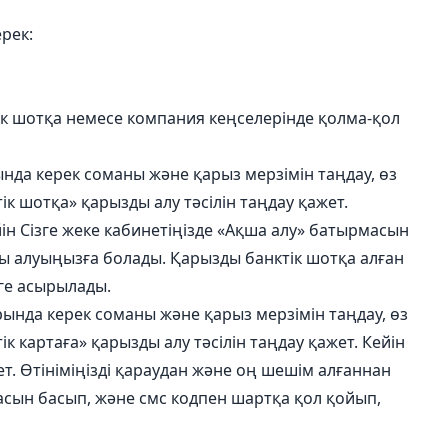
ерек:
тік шотқа немесе компания кеңселерінде қолма-қол
нда керек соманы және қарыз мерзімін таңдау, өз
тік шотқа» қарызды алу тәсілін таңдау қажет.
йін Сізге жеке кабинетіңізде «Ақша алу» батырмасын
ы алуыңызға болады. Қарызды банктік шотқа алған
еге асырылады.
ында керек соманы және қарыз мерзімін таңдау, өз
ік картаға» қарызды алу тәсілін таңдау қажет. Кейін
ет. Өтініміңізді қараудан және оң шешім алғаннан
масын басып, және смс кодпен шартқа қол қойып,