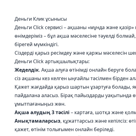
Деньги Клик ұсынысы
Деньги Сlick сервисі – ақшаны «мұнда және қазір»
өнімдеріміз – бұл ақша мәселесіне тәуелді болмай
бірегей мүмкіндігі.
Сіздерді қарыз ресімдеу және қаржы мәселесін шеш
Деньги Click артықшылықтары:
Жеделдік
. Ақша алуға өтінімді онлайн беруге бол
сіз ақшаны кез келген ыңғайлы тәсілмен бірден ал
Қажет жағдайда қарыз шартын ұзартуға болады, яғ
пайдалана аласыз. Бірақ пайыздарды уақытында ө
ұмытпағаныңыз жөн.
Ақша алудың 3 тәсілі
– картаға, шотқа және қол
Анықтамаларсыз
, құжаттарсыз және кепілсіз: өт
қажет, өтінім толығымен онлайн беріледі.