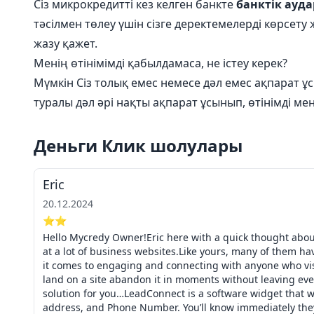
Сіз микрокредитті кез келген банкте
банктік ауд
тәсілмен төлеу үшін сізге деректемелерді көрсету 
жазу қажет.
Менің өтінімімді қабылдамаса, не істеу керек?
Мүмкін Сіз толық емес немесе дәл емес ақпарат ұ
туралы дәл әрі нақты ақпарат ұсынып, өтінімді м
Деньги Клик шолулары
Eric
20.12.2024
⭐⭐
Hello Mycredy Owner!Eric here with a quick thought about 
at a lot of business websites.Like yours, many of them ha
it comes to engaging and connecting with anyone who visit
land on a site abandon it in moments without leaving even
solution for you…LeadConnect is a software widget that wo
address, and Phone Number. You’ll know immediately they’r