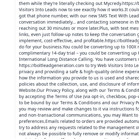
them while they’re literally checking out Mycredy.https:/
Visitors Into Leads now to see exactly how it works.It c
got that phone number, with our new SMS Text With Lead f
conversation immediately… and contacting someone in th
reaching out 30 minutes or more later.Plus, with text mes
links, even just follow-up notes to keep the conversation 
implement, cost-effective, and profitable.https://boltlea
do for your business.You could be converting up to 100X m
complimentary 14-day trial – you could be converting up 
International Long Distance Calling. You have customers 
https://boltleadgeneration.com to try Web Visitors Into 
privacy and providing a safe & high-quality online experi
how the information you provide to us is used and shared
policies about the collection, use, and disclosure of inf
Website.Our Privacy Policy, along with our Terms & Conditi
by accepting the Terms of Use (via opt-in, checkbox, pop-
to be bound by our Terms & Conditions and our Privacy Pol
you may review and make changes to it via instructions 
and non-transactional communications, you may Want to 
preferences.Emails related to orders are provided automat
try to address any requests related to the management of
not always be possible to fully remove or modify informati