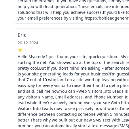
certain timeframes. If you have any questions, simply see o
help you with lead generation. These emails are intended 
solutions that will help you achieve success.If you'd like
your email preferences by visiting https://boltleadgen
Eric
20.12.2024
⭐
Hello Mycredy I just found your site, quick question…My n
surfing the net. You showed up at the top of the search re
pretty cool.But if you don’t mind me asking – after some
Is your site generating leads for your business?I’m guess
that 7 out of 10 who land on a site wind up leaving witho
easy way for every visitor to raise their hand to get a ph
and said, call me now.You can –Web Visitors Into Leads is
any visitor’s Name, Email address, and Phone Number. It 
lead while they’re actively looking over your site.Goto ht
Visitors Into Leads now to see precisely how it works.Tim
difference between contacting someone within 5 minutes v
better!That’s why we built out our new SMS Text With Lea
number, you can automatically start a text message (SMS) 