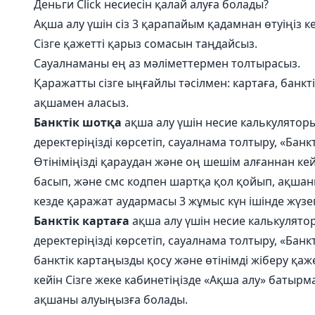
Деньги Click несиесін қалай алуға болады?
Ақша алу үшін сіз 3 қарапайым қадамнан өтуіңіз к
Сізге қажетті қарыз сомасын таңдайсыз.
Сауалнаманы ең аз мәліметтермен толтырасыз.
Қаражатты сізге ыңғайлы тәсілмен: картаға, банк
ақшамен аласыз.
Банктік шотқа
ақша алу үшін несие калькуляторы
деректеріңізді көрсетіп, сауалнама толтыру, «Банк
Өтініміңізді қараудан және оң шешім алғаннан ке
басып, және смс кодпен шартқа қол қойып, ақшан
кезде қаражат аудармасы 3 жұмыс күн ішінде жүз
Банктік картаға
ақша алу үшін несие калькулятор
деректеріңізді көрсетіп, сауалнама толтыру, «Банкт
банктік картаңызды қосу және өтінімді жіберу қаж
кейін Сізге жеке кабинетіңізде «Ақша алу» батыр
ақшаны алуыңызға болады.