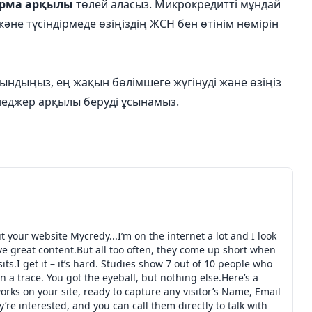
арма арқылы
төлей аласыз. Микрокредитті мұндай
және түсіндірмеде өзіңіздің ЖСН бен өтінім нөмірін
сындыңыз, ең жақын бөлімшеге жүгінуді және өзіңіз
енеджер арқылы беруді ұсынамыз.
your website Mycredy...I’m on the internet a lot and I look
ve great content.But all too often, they come up short when
s.I get it – it’s hard. Studies show 7 out of 10 people who
 a trace. You got the eyeball, but nothing else.Here’s a
rks on your site, ready to capture any visitor’s Name, Email
e interested, and you can call them directly to talk with