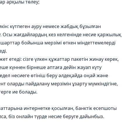
ар арқылы төлеу;
мкін: күтпеген ауру немесе жабдық бұзылған
у. Осы жағдайлардың кез келгенінде несие қаржылық
 шарттар бойынша мерзімі өткен міндеттемелерді
ді.
ет етеді: сізге үлкен құжаттар пакетін жинау керек,
неше күннен бірнеше аптаға дейін жауап күту
едел несиеге өтініш беру әлдеқайда оңай және
ент оларды пайдалану мерзімін ұзарту мүмкіндігіне,
терге ие болады.
аттарына интернетке қосылған, банктік есепшоты
а, біз онлайн түрде несие беруге дайынбыз.