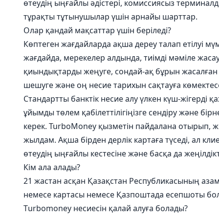
өтеудің ыңғайлы әдістері, комиссиясыз терминалд
тұрақты тұтынушылар үшін арнайы шарттар.
Олар қандай мақсаттар үшін беріледі?
Көптеген жағдайларда ақша дереу талап етілуі мү
жағдайда, мерекелер алдында, тиімді мәміле жаса
қиындықтарды жеңуге, сондай-ақ бұрын жасалған
шешуге және оң несие тарихын сақтауға көмектесе
Стандартты банктік несие алу үлкен күш-жігерді қаж
ұйымды төлем қабілеттілігіңізге сендіру және бір
керек. TurboMoney қызметін пайдалана отырып, ж
жылдам. Ақша бірден дерлік картаға түседі, ал кли
өтеудің ыңғайлы кестесіне және басқа да жеңілдік
Кім ала алады?
21 жастан асқан Қазақстан Республикасының азам
немесе картасы немесе Қазпоштада есепшоты болс
Тurbomoney несиесін қалай алуға болады?