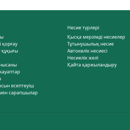
Несие түрлері
лы
Қысқа мерзімді несиелер
і қорғау
Тұтынушылық несие
 құқығы
Автокөлік несиесі
Несиелік желі
 нысаны
Қайта қаржыландыру
жауаптар
р
рсын есептеуіш
мен сарапшылар