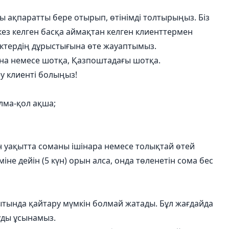
йы ақпаратты бере отырып, өтінімді толтырыңыз. Біз
кез келген басқа аймақтан келген клиенттермен
ектердің дұрыстығына өте жауаптымыз.
на немесе шотқа, Қазпоштадағы шотқа.
y клиенті болыңыз!
лма-қол ақша;
ен уақытта соманы ішінара немесе толықтай өтей
іне дейін (5 күн) орын алса, онда төленетін сома бес
тында қайтару мүмкін болмай жатады. Бұл жағдайда
уды ұсынамыз.