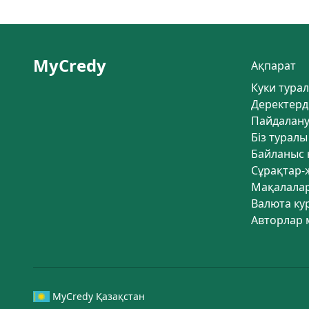
MyCredy
Ақпарат
Куки тура
Деректерд
Пайдалану
Біз туралы
Байланыс
Сұрақтар-
Мақалала
Валюта ку
Авторлар 
MyCredy Қазақстан