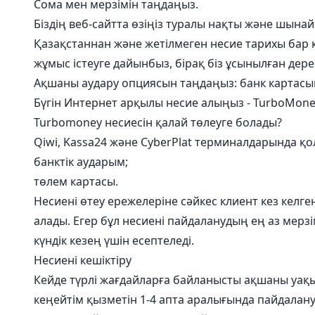
Сома мен мерзімін таңдаңыз.
Біздің веб-сайтта өзіңіз туралы нақты және шына
Қазақстаннан және жетілмеген несие тарихы бар 
жұмыс істеуге дайынбыз, бірақ біз ұсынылған дер
Ақшаны аудару опциясын таңдаңыз: банк картасы
Бүгін Интернет арқылы несие алыңыз - TurboMone
Turbomoney несиесін қалай төлеуге болады?
Qiwi, Kassa24 және CyberPlat терминалдарында қо
банктік аударым;
төлем картасы.
Несиені өтеу ережелеріне сәйкес клиент кез келг
алады. Егер бұл несиені пайдаланудың ең аз мерзім
күндік кезең үшін есептеледі.
Несиені кешіктіру
Кейде түрлі жағдайларға байланысты ақшаны уақы
кеңейтім қызметін 1-4 апта аралығында пайдалан