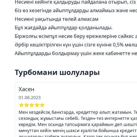
Несиені кейінге қалдыруды пайдалана отырып, сіз 
біз өз кезегінде айыппұлдарды алмаймыз және не
Несиені уақытында төлей алмасам
Бұл жағдайда айыппұлдар қолданылады.
Біржолғы өсімпұл несие беру ережелеріне сәйкес 
Әрбір кешіктірілген күн үшін сізге күніне 0,5% 
Айыппұлдарды болдырмау үшін жеке кабинетте не
Турбомани шолулары
Хасен
01.06.2023
⭐⭐⭐⭐⭐
Мен кездейсоқ банктарда, кредиттер алып жатамын. 
сезондық жұмыстағы себебі. Тезден-тез интернетте қ
көредім. Мен осында тапсырмага қараймын деп шешті
минуттан кейін менің шахси куәлігім бойынша кредитт
ақшаларды тізбеге аудардық. Қазір тек осында бұл ж