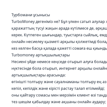
Турбомани ұсынысы
TurboMoney дегеніміз не? Бұл үлкен сатып алулар
қаражаттың түсуі жақын арада күтілмесе де, әрқ
керек. Күтпеген шығындар, туыстарға сыйлық, ем
онлайн несиелеу қызметі арқылы қолжетімді бола
кез келген басқа қалада қажетті сомаға еш қиынд
Turbomoney артықшылықтары
Несиені үйде немесе кеңседе отырып алуға болады.
нүктесінде бола отырып, интернет арқылы онлайн
артықшылықтары арасында:
өтінішті толтыру және сауалнаманы толтыру ең аз
кепіл, кепілдік және кірісті растау талап етілмейді;
оны қайтару сомасы мен мерзімін клиент өзі таңд
тез шешім қабылдау және ақшаны онлайн аудару;