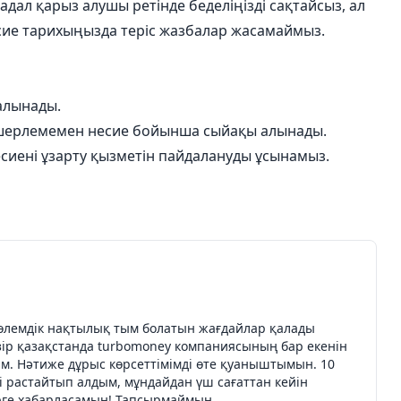
адал қарыз алушы ретінде беделіңізді сақтайсыз, ал
сие тарихыңызда теріс жазбалар жасамаймыз.
алынады.
мөлшерлемемен несие бойынша сыйақы алынады.
сиені ұзарту қызметін пайдалануды ұсынамыз.
Төлемдік нақтылық тым болатын жағдайлар қалады
азір қазақстанда turbomoney компаниясының бар екенін
м. Нәтиже дұрыс көрсеттімімді өте қуаныштымын. 10
і растайтып алдым, мұндайдан үш сағаттан кейін
ерге хабарласамын! Тапсырмаймын.