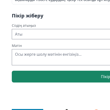
Пікір жіберу
Сіздің атыңыз
Мәтін
Пікі