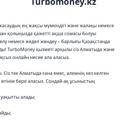
Turbomoney.kz
 жасаудың ең жақсы мүмкіндігі және жалақы немесе
ашан қолыңызда қажетті ақша сомасы болуы
делу немесе жедел жөндеу – барлығы Қазақстанда
ды! TurboMoney қызметі арқылы сіз Алматыда және
ықсыз онлайн несие ала аласыз.
 Сіз тек Алматыда ғана емес, әлемнің кез келген
 өтінім бере аласыз. Сондай-ақ ұсыныстың
 уақытты алады;
айды;