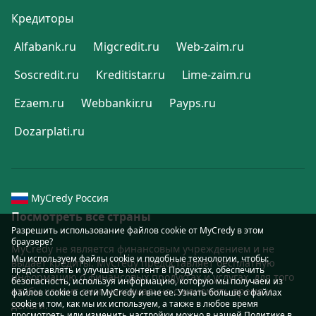
Кредиторы
Alfabank.ru
Migcredit.ru
Web-zaim.ru
Soscredit.ru
Kreditistar.ru
Lime-zaim.ru
Ezaem.ru
Webbankir.ru
Payps.ru
Dozarplati.ru
MyCredy Россия
Посмотреть все страны
Разрешить использование файлов cookie от MyCredy в этом
браузере?
MyCredy не является финансовым учреждением и не
Мы используем файлы
cookie
и подобные технологии, чтобы:
выдаёт кредиты. MyCredy предоставляет бесплатную
предоставлять и улучшать контент в Продуктах, обеспечить
информацию о финансовых продуктах и услугах, для того
безопасность, используя информацию, которую мы получаем из
чтобы клиент смог максимально сэкономить время и
файлов cookie в сети MyCredy и вне ее. Узнать больше о файлах
cookie и том, как мы их используем, а также в любое время
деньги.
просмотреть или изменить настройки можно в нашей Политике в