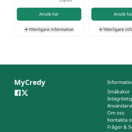
Ansök här
Ansök hä
Ytterligare information
Ytterligare in
MyCredy
Informatio
Småkakor
Integritets
Användarvi
Om oss
Kontakta o
Frågor & S