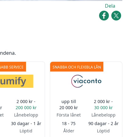
Dela
andena.
NABB SERVICE
SNABBA OCH FLEXIBLA LÅN
2 000 kr -
upp till
2 000 kr -
r
200 000 kr
20 000 kr
30 000 kr
et
Lånebelopp
Första lånet
Lånebelopp
30 dagar - 1 år
18 - 75
90 dagar - 2 år
Löptid
Ålder
Löptid