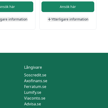
Ansök här
Ansök här
igare information
Ytterligare information
Långivare
Soscredit.se
Axofinans.se
Ferratum.se
Lumify.se
Viaconto.se
Advisa.se