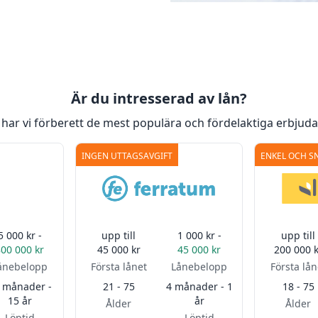
Är du intresserad av lån?
har vi förberett de mest populära och fördelaktiga erbjud
INGEN UTTAGSAVGIFT
ENKEL OCH S
5 000 kr -
upp till
1 000 kr -
upp till
800 000 kr
45 000 kr
45 000 kr
200 000 k
ånebelopp
Första lånet
Lånebelopp
Första lån
 månader -
21 - 75
4 månader - 1
18 - 75
15 år
år
Ålder
Ålder
Löptid
Löptid