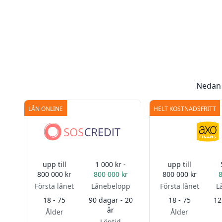
Nedan 
LÅN ONLINE
HELT KOSTNADSFRITT
upp till
1 000 kr -
upp till
800 000 kr
800 000 kr
800 000 kr
Första lånet
Lånebelopp
Första lånet
L
18 - 75
90 dagar - 20
18 - 75
12
år
Ålder
Ålder
Löptid