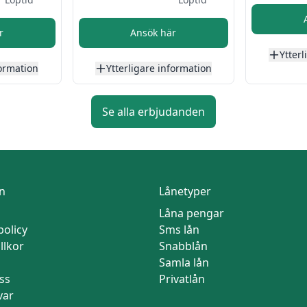
r
Ansök här
Ytterl
formation
Ytterligare information
Se alla erbjudanden
n
Lånetyper
Låna pengar
policy
Sms lån
llkor
Snabblån
Samla lån
ss
Privatlån
var