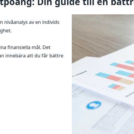
poäng: Din guide till en bättr
n nivåanalys av en individs
ighet.
na finansiella mål. Det
kan innebära att du får bättre