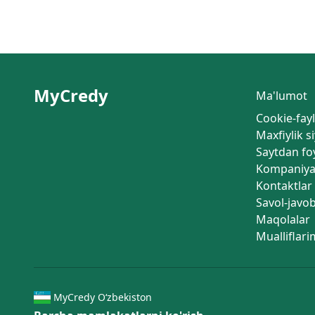
MyCredy
Ma'lumot
Cookie-fayl
Maxfiylik s
Saytdan fo
Kompaniya
Kontaktlar
Savol-javob
Maqolalar
Mualliflari
MyCredy Oʻzbekiston