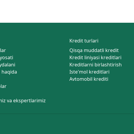
Kredit turlari
lar
Qisqa muddatli kredit
iyosati
Kredit liniyasi kreditlari
ydalani
Kreditlarni birlashtirish
 haqida
Iste'mol kreditlari
Avtomobil krediti
lar
miz va ekspertlarimiz