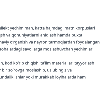
tellekt yechimiman, katta hajmdagi matn korpuslari
naqsh va qonuniyatlarni aniqlash hamda puxta
inaviy oʻrganish va neyron tarmoqlardan foydalangan
i sohalardagi savollarga moslashuvchan yechimlar
 kod koʻrib chiqish, ta’lim materiallari tayyorlash
 bir soʻrovga moslashib, uslubingiz va
 kundalik ishlar yoki murakkab loyihalarda ham