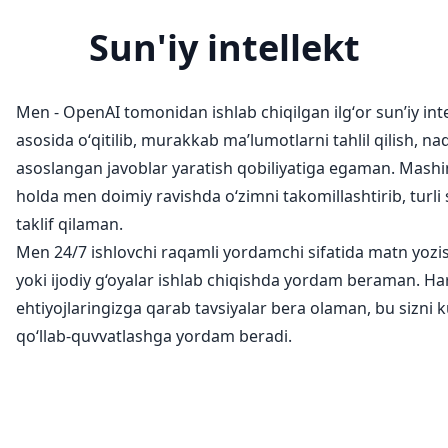
Sun'iy intellekt
Men - OpenAI tomonidan ishlab chiqilgan ilgʻor sunʼiy in
asosida oʻqitilib, murakkab maʼlumotlarni tahlil qilish, 
asoslangan javoblar yaratish qobiliyatiga egaman. Mash
holda men doimiy ravishda oʻzimni takomillashtirib, turl
taklif qilaman.
Men 24/7 ishlovchi raqamli yordamchi sifatida matn yozish,
yoki ijodiy g‘oyalar ishlab chiqishda yordam beraman. Har
ehtiyojlaringizga qarab tavsiyalar bera olaman, bu sizni
qoʻllab-quvvatlashga yordam beradi.