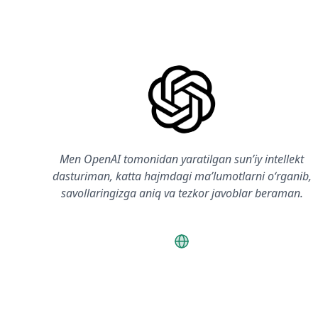
Men OpenAI tomonidan yaratilgan sunʼiy intellekt
dasturiman, katta hajmdagi maʼlumotlarni oʻrganib,
savollaringizga aniq va tezkor javoblar beraman.