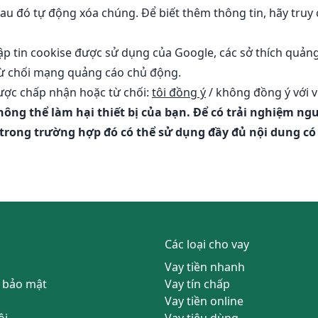
 sau đó tự động xóa chúng. Để biết thêm thông tin, hãy truy
tập tin cookise được sử dụng của Google, các
sở thích quản
từ chối mạng quảng cáo chủ động
.
được chấp nhận hoặc từ chối:
tôi đồng ý
/
không đồng ý
với v
không thể làm hại thiết bị của bạn. Để có trải nghiệm n
, trong trường hợp đó có thể sử dụng đầy đủ nội dung c
Các loại cho vay
Vay tiền nhanh
 bảo mật
Vay tín chấp
Vay tiền online