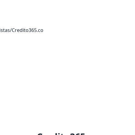
istas
/
Credito365.co