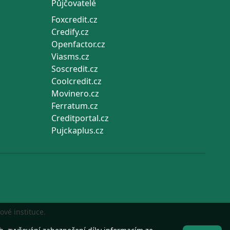
Půjčovatelé
Foxcredit.cz
Credify.cz
Openfactor.cz
Viasms.cz
Soscredit.cz
Coolcredit.cz
Movinero.cz
Ferratum.cz
Creditportal.cz
Pujckaplus.cz
ové instituce.