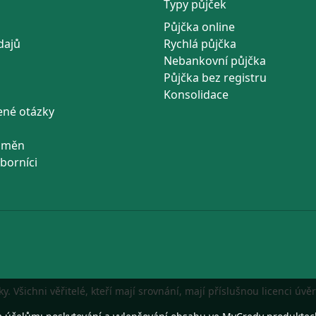
Typy půjček
Půjčka online
dajů
Rychlá půjčka
Nebankovní půjčka
Půjčka bez registru
Konsolidace
ené otázky
a měn
borníci
Všichni věřitelé, kteří mají srovnání, mají příslušnou licenci úvěr