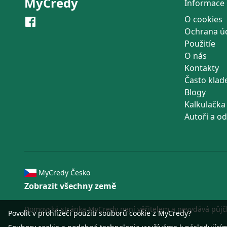
MyCredy
Informace
O cookies
Ochrana ú
Použitíе
O nás
Kontakty
Často klad
Blogy
Kalkulačk
Autoři a od
MyCredy Česko
Zobrazit všechny země
Domovská stránka MyCredy není věřitelem a nevydává půjčky. 
Povolit v prohlížeči použití souborů cookie z MyCredy?