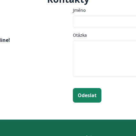
Jméno
Otázka
line!
Odeslat