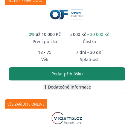
RYCHLÉ ZPRACOVÁNÍ
0%
až
10 000 Kč
5 000 Kč -
30 000 Kč
První půjčka
Částka
18 - 75
7 dní - 30 dní
Věk
Splatnost
Podat přihlášku
Dodatečné informace
VŠE ZAŘÍDÍTE ONLINE