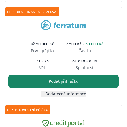
FLEXIBILNÍ FINANČNÍ REZERVA
až
50 000 Kč
2 500 Kč -
50 000 Kč
První půjčka
Částka
21 - 75
61 den - 8 let
Věk
Splatnost
Podat přihlášku
Dodatečné informace
BEZHOTOVOSTNÍ PŮJČKA