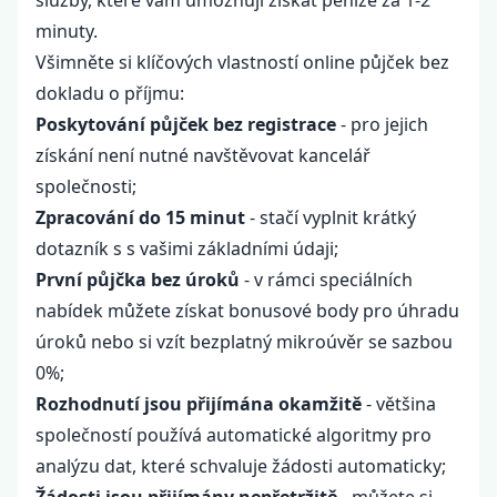
služby, které vám umožňují získat peníze za 1-2
minuty.
Všimněte si klíčových vlastností online půjček bez
dokladu o příjmu:
Poskytování půjček bez registrace
- pro jejich
získání není nutné navštěvovat kancelář
společnosti;
Zpracování do 15 minut
- stačí vyplnit krátký
dotazník s s vašimi základními údaji;
První půjčka bez úroků
- v rámci speciálních
nabídek můžete získat bonusové body pro úhradu
úroků nebo si vzít bezplatný mikroúvěr se sazbou
0%;
Rozhodnutí jsou přijímána okamžitě
- většina
společností používá automatické algoritmy pro
analýzu dat, které schvaluje žádosti automaticky;