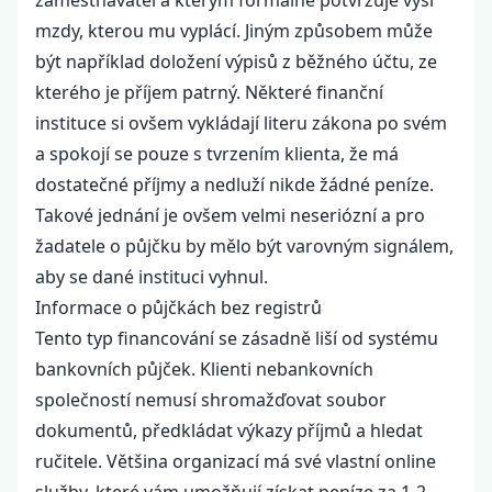
zaměstnavatel a kterým formálně potvrzuje výši
mzdy, kterou mu vyplácí. Jiným způsobem může
být například doložení výpisů z běžného účtu, ze
kterého je příjem patrný. Některé finanční
instituce si ovšem vykládají literu zákona po svém
a spokojí se pouze s tvrzením klienta, že má
dostatečné příjmy a nedluží nikde žádné peníze.
Takové jednání je ovšem velmi neseriózní a pro
žadatele o půjčku by mělo být varovným signálem,
aby se dané instituci vyhnul.
Informace o půjčkách bez registrů
Tento typ financování se zásadně liší od systému
bankovních půjček. Klienti nebankovních
společností nemusí shromažďovat soubor
dokumentů, předkládat výkazy příjmů a hledat
ručitele. Většina organizací má své vlastní online