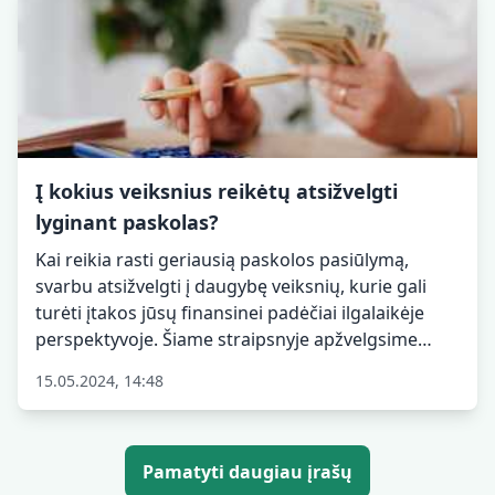
yra prieinamos.
Į kokius veiksnius reikėtų atsižvelgti
lyginant paskolas?
Kai reikia rasti geriausią paskolos pasiūlymą,
svarbu atsižvelgti į daugybę veiksnių, kurie gali
turėti įtakos jūsų finansinei padėčiai ilgalaikėje
perspektyvoje. Šiame straipsnyje apžvelgsime
pagrindinius kriterijus, į kuriuos turėtumėte
15.05.2024, 14:48
atkreipti dėmesį renkantis paskolą Lietuvoje, ir
pateiksime patarimus, kaip išsirinkti jums
palankiausią finansavimo sprendimą.
Pamatyti daugiau įrašų