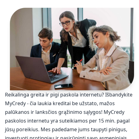
Reikalinga greita ir pigi paskola internetu? Išbandykite
MyCredy - čia laukia kreditai be užstato, mažos
palūkanos ir lanksčios grąžinimo sąlygos! MyCredy
paskolos internetu yra suteikiamos per 15 min. pagal
jūsų poreikius. Mes padedame jums taupyti pinigus,
investuoti protingiau ir pasirūpinti savo asmeniniais