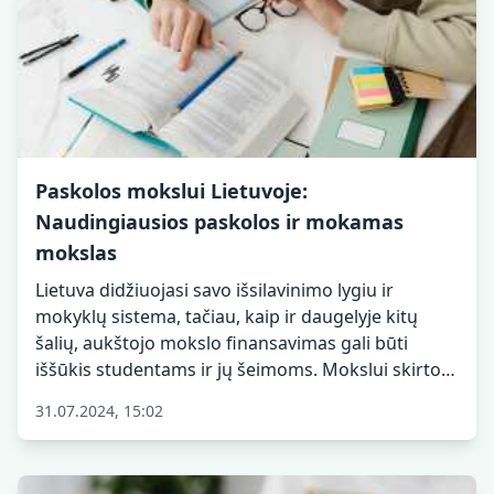
Paskolos mokslui Lietuvoje:
Naudingiausios paskolos ir mokamas
mokslas
Lietuva didžiuojasi savo išsilavinimo lygiu ir
mokyklų sistema, tačiau, kaip ir daugelyje kitų
šalių, aukštojo mokslo finansavimas gali būti
iššūkis studentams ir jų šeimoms. Mokslui skirtos
paskolos yra viena iš galimybių finansuoti studijas,
31.07.2024, 15:02
ir šiame straipsnyje nagrinėsime, kokios paskolos
mokslui yra naudingiausios Lietuvoje. Taip pat
aptarsime, kokios mokamos mokymo programos