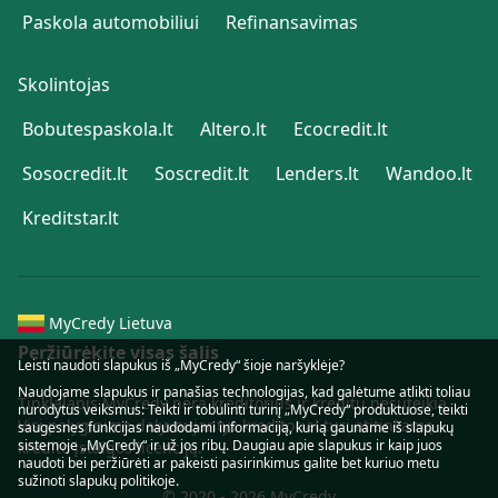
Paskola automobiliui
Refinansavimas
Skolintojas
Bobutespaskola.lt
Altero.lt
Ecocredit.lt
Sosocredit.lt
Soscredit.lt
Lenders.lt
Wandoo.lt
Kreditstar.lt
MyCredy Lietuva
Peržiūrėkite visas šalis
Leisti naudoti slapukus iš „MyCredy“ šioje naršyklėje?
Naudojame
slapukus
ir panašias technologijas, kad galėtume atlikti toliau
Tinklalapis MyCredy nėra kreditorius ir kreditų nesuteikia.
nurodytus veiksmus: Teikti ir tobulinti turinį „MyCredy“ produktuose, teikti
Visi palyginime dalyvaujantys kreditoriai turi atitinkamą
saugesnes funkcijas naudodami informaciją, kurią gauname iš slapukų
sistemoje „MyCredy“ ir už jos ribų. Daugiau apie slapukus ir kaip juos
kredito įstaigos licenciją.
naudoti bei peržiūrėti ar pakeisti pasirinkimus galite bet kuriuo metu
sužinoti
slapukų
politikoje.
© 2020 - 2026 MyCredy