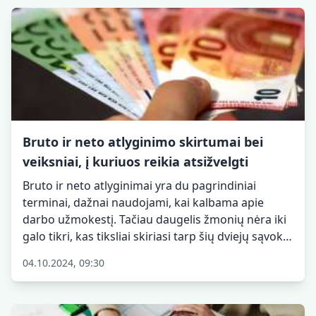
Bruto ir neto atlyginimo skirtumai bei
veiksniai, į kuriuos reikia atsižvelgti
Bruto ir neto atlyginimai yra du pagrindiniai
terminai, dažnai naudojami, kai kalbama apie
darbo užmokestį. Tačiau daugelis žmonių nėra iki
galo tikri, kas tiksliai skiriasi tarp šių dviejų sąvokų
ir kokius veiksnius svarbu žinoti. Šis straipsnis
04.10.2024, 09:30
padės išsamiai suprasti bruto ir neto atlyginimo
skirtumus, taip pat aptars pagrindinius veiksnius,
kurie lemia galutinį darbuotojo darbo užmokestį.