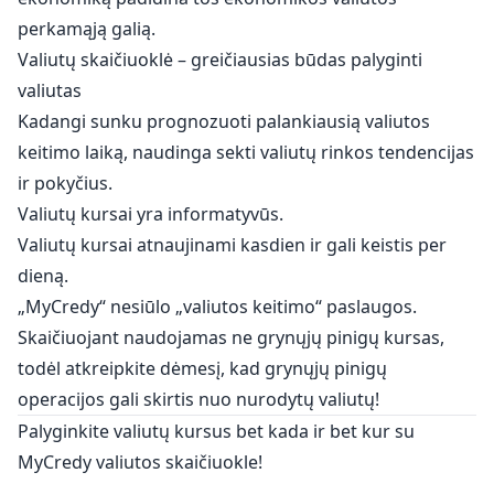
perkamąją galią.
Valiutų skaičiuoklė – greičiausias būdas palyginti
valiutas
Kadangi sunku prognozuoti palankiausią valiutos
keitimo laiką, naudinga sekti valiutų rinkos tendencijas
ir pokyčius.
Valiutų kursai yra informatyvūs.
Valiutų kursai atnaujinami kasdien ir gali keistis per
dieną.
„MyCredy“ nesiūlo „valiutos keitimo“ paslaugos.
Skaičiuojant naudojamas ne grynųjų pinigų kursas,
todėl atkreipkite dėmesį, kad grynųjų pinigų
operacijos gali skirtis nuo nurodytų valiutų!
Palyginkite valiutų kursus bet kada ir bet kur su
MyCredy valiutos skaičiuokle!