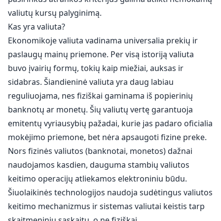
valiutų kursų palyginimą.
Kas yra valiuta?
Ekonomikoje valiuta vadinama universalia prekių ir
paslaugų mainų priemone. Per visą istoriją valiuta
buvo įvairių formų, tokių kaip miežiai, auksas ir
sidabras. Šiandieninė valiuta yra daug labiau
reguliuojama, nes fiziškai gaminama iš popierinių
banknotų ar monetų. Šių valiutų vertę garantuoja
emitentų vyriausybių pažadai, kurie jas padaro oficialia
mokėjimo priemone, bet nėra apsaugoti fizine preke.
Nors fizinės valiutos (banknotai, monetos) dažnai
naudojamos kasdien, dauguma stambių valiutos
keitimo operacijų atliekamos elektroniniu būdu.
Šiuolaikinės technologijos naudoja sudėtingus valiutos
keitimo mechanizmus ir sistemas valiutai keistis tarp
skaitmeninių sąskaitų, o ne fiziškai.