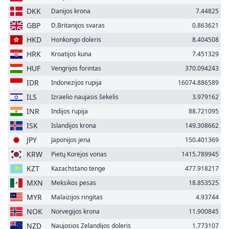
DKK
Danijos krona
7.44825
GBP
D.Britanijos svaras
0.863621
HKD
Honkongo doleris
8.404508
HRK
Kroatijos kuna
7.451329
HUF
Vengrijos forintas
370.094243
IDR
Indonezijos rupija
16074.886589
ILS
Izraelio naujasis šekelis
3.979162
INR
Indijos rupija
88.721095
ISK
Islandijos krona
149.308662
JPY
Japonijos jena
150.401369
KRW
Pietų Korėjos vonas
1415.789945
KZT
Kazachstano tenge
477.918217
MXN
Meksikos pesas
18.853525
MYR
Malaizijos ringitas
4.93744
NOK
Norvegijos krona
11.900845
NZD
Naujosios Zelandijos doleris
1.773107