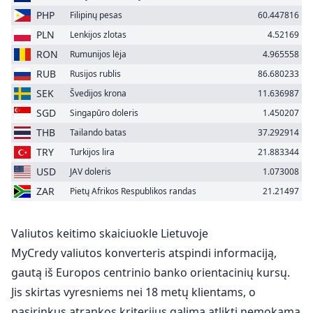
PHP
Filipinų pesas
60.447816
PLN
Lenkijos zlotas
4.52169
RON
Rumunijos lėja
4.965558
RUB
Rusijos rublis
86.680233
SEK
Švedijos krona
11.636987
SGD
Singapūro doleris
1.450207
THB
Tailando batas
37.292914
TRY
Turkijos lira
21.883344
USD
JAV doleris
1.073008
ZAR
Pietų Afrikos Respublikos randas
21.21497
Valiutos keitimo skaiciuokle Lietuvoje
MyCredy valiutos konverteris atspindi informaciją,
gautą iš Europos centrinio banko orientacinių kursų.
Jis skirtas vyresniems nei 18 metų klientams, o
pasirinkus atrankos kriterijus galima atlikti nemokamą