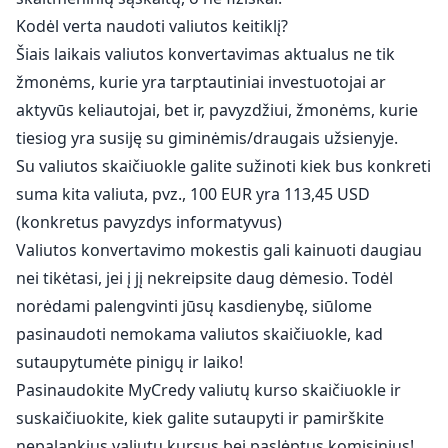
Kodėl verta naudoti valiutos keitiklį?
Šiais laikais valiutos konvertavimas aktualus ne tik
žmonėms, kurie yra tarptautiniai investuotojai ar
aktyvūs keliautojai, bet ir, pavyzdžiui, žmonėms, kurie
tiesiog yra susiję su giminėmis/draugais užsienyje.
Su valiutos skaičiuokle galite sužinoti kiek bus konkreti
suma kita valiuta, pvz., 100 EUR yra 113,45 USD
(konkretus pavyzdys informatyvus)
Valiutos konvertavimo mokestis gali kainuoti daugiau
nei tikėtasi, jei į jį nekreipsite daug dėmesio. Todėl
norėdami palengvinti jūsų kasdienybę, siūlome
pasinaudoti nemokama valiutos skaičiuokle, kad
sutaupytumėte pinigų ir laiko!
Pasinaudokite MyCredy valiutų kurso skaičiuokle ir
suskaičiuokite, kiek galite sutaupyti ir pamirškite
nepalankius valiutų kursus bei paslėptus komisinius!