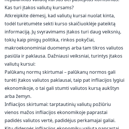
Kas turi įtakos valiutų kursams?
Atkreipkite dėmesį, kad valiutų kursai nuolat kinta,
todėl turėtumėte sekti kurso skaičiuoklėje pateiktą
informaciją. Jų svyravimams įtakos turi daug veiksnių,
tokių kaip pinigų politika, rinkos pokyčiai,
makroekonominiai duomenys arba tam tikros valiutos
pasiūla ir paklausa. Dažniausi veiksniai, turintys įtakos
valiutų kursui:
Palūkanų normų skirtumai – palūkanų normos gali
turėti įtakos valiutos paklausai, taip pat infliacijos lygiui
ekonomikoje, o tai gali stumti valiutos kursą aukštyn
arba žemyn.
Infliacijos skirtumai: tarptautinių valiutų požiūriu
vienos mažos infliacijos ekonomikoje paprastai
padidės valiutos vertė, padidėjus perkamajai galiai.
Kitų didesnės infliacijos ekonomikų valiuta paprastai