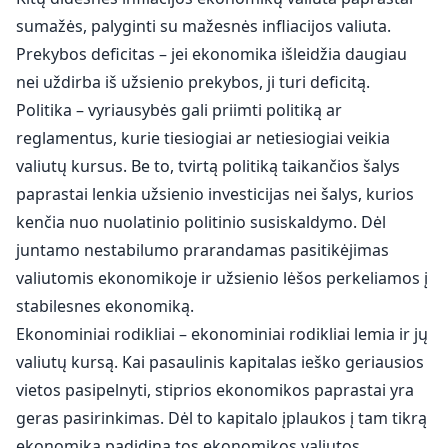
sumažės, palyginti su mažesnės infliacijos valiuta.
Prekybos deficitas – jei ekonomika išleidžia daugiau
nei uždirba iš užsienio prekybos, ji turi deficitą.
Politika – vyriausybės gali priimti politiką ar
reglamentus, kurie tiesiogiai ar netiesiogiai veikia
valiutų kursus. Be to, tvirtą politiką taikančios šalys
paprastai lenkia užsienio investicijas nei šalys, kurios
kenčia nuo nuolatinio politinio susiskaldymo. Dėl
juntamo nestabilumo prarandamas pasitikėjimas
valiutomis ekonomikoje ir užsienio lėšos perkeliamos į
stabilesnes ekonomiką.
Ekonominiai rodikliai – ekonominiai rodikliai lemia ir jų
valiutų kursą. Kai pasaulinis kapitalas ieško geriausios
vietos pasipelnyti, stiprios ekonomikos paprastai yra
geras pasirinkimas. Dėl to kapitalo įplaukos į tam tikrą
ekonomiką padidina tos ekonomikos valiutos