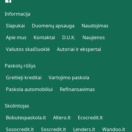
Informacija
Slapukai
Duomenų apsauga
Naudojimas
Apie mus
Kontaktai
D.U.K.
Naujienos
Valiutos skaičiuoklė
Autoriai ir ekspertai
Paskolų rūšys
Greitieji kreditai
Vartojimo paskola
Paskola automobiliui
Refinansavimas
Skolintojas
Bobutespaskola.lt
Altero.lt
Ecocredit.lt
Sosocredit.lt
Soscredit.lt
Lenders.lt
Wandoo.lt