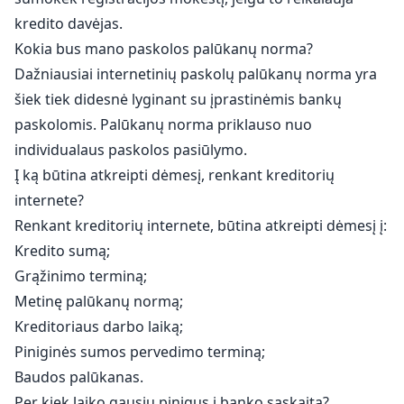
kredito davėjas.
Kokia bus mano paskolos palūkanų norma?
Dažniausiai internetinių paskolų palūkanų norma yra
šiek tiek didesnė lyginant su įprastinėmis bankų
paskolomis. Palūkanų norma priklauso nuo
individualaus paskolos pasiūlymo.
Į ką būtina atkreipti dėmesį, renkant kreditorių
internete?
Renkant kreditorių internete, būtina atkreipti dėmesį į:
Kredito sumą;
Grąžinimo terminą;
Metinę palūkanų normą;
Kreditoriaus darbo laiką;
Piniginės sumos pervedimo terminą;
Baudos palūkanas.
Per kiek laiko gausiu pinigus į banko sąskaitą?