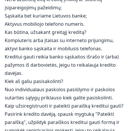
įsipareigojimų pažeidimų;
Sąskaita bet kuriame Lietuvos banke;
Aktyvus mobiliojo telefono numeris.
Kas būtina, užsakant greitąjį kreditą?
Kompiuteris arba įtaisas su interneto prijungimu,
aktyvi banko sąskaita ir mobilusis telefonas.
Kreditui gauti reikia banko sąskaitos išrašo ir (arba)
pažymos iš darbovietės, jeigu to reikalauja kredito
davėjas.
Kiek aš galiu pasisakolinti?
Nuo individualaus paskolos pasiūlymo ir paskolos
sutarties sąlygų priklauso kiek galite pasiskolinti.
Kaip užsiregistruoti ir pateikti paraišką kreditui gauti?
Pasirink kredito davėją, spausk mygtuką "Pateikti
paraišką", užpildyk paraiškos kreditui gauti formą ir
sumokėk registracijos mokestį, jeigu to reikalauja