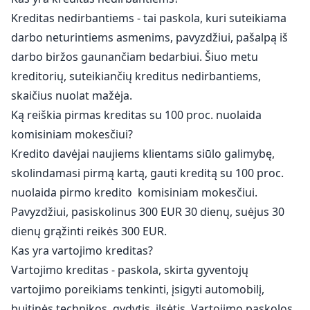
Kreditas nedirbantiems - tai paskola, kuri suteikiama
darbo neturintiems asmenims, pavyzdžiui, pašalpą iš
darbo biržos gaunančiam bedarbiui. Šiuo metu
kreditorių, suteikiančių kreditus nedirbantiems,
skaičius nuolat mažėja.
Ką reiškia pirmas kreditas su 100 proc. nuolaida
komisiniam mokesčiui?
Kredito davėjai naujiems klientams siūlo galimybę,
skolindamasi pirmą kartą, gauti kreditą su 100 proc.
nuolaida pirmo kredito komisiniam mokesčiui.
Pavyzdžiui, pasiskolinus 300 EUR 30 dienų, suėjus 30
dienų grąžinti reikės 300 EUR.
Kas yra vartojimo kreditas?
Vartojimo kreditas - paskola, skirta gyventojų
vartojimo poreikiams tenkinti, įsigyti automobilį,
buitinės technikos, gydytis, ilsėtis. Vartojimo paskolos