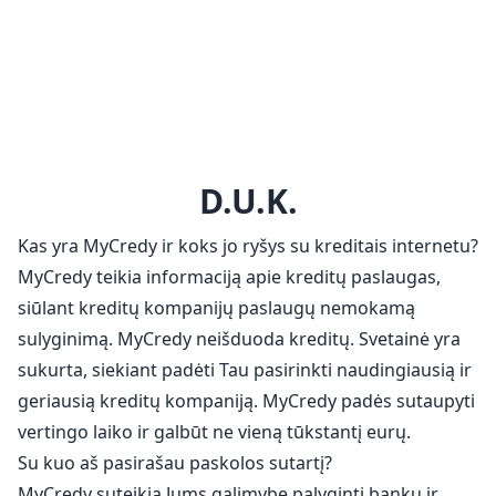
D.U.K.
Kas yra MyCredy ir koks jo ryšys su kreditais internetu?
MyCredy teikia informaciją apie kreditų paslaugas,
siūlant kreditų kompanijų paslaugų nemokamą
sulyginimą. MyCredy neišduoda kreditų. Svetainė yra
sukurta, siekiant padėti Tau pasirinkti naudingiausią ir
geriausią kreditų kompaniją. MyCredy padės sutaupyti
vertingo laiko ir galbūt ne vieną tūkstantį eurų.
Su kuo aš pasirašau paskolos sutartį?
MyCredy suteikia Jums galimybę palyginti bankų ir