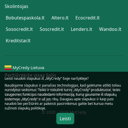
Skolintojas
Bobutespaskola.lt
Altero.lt
Ecocredit.lt
Sosocredit.lt
Soscredit.lt
Lenders.lt
Wandoo.lt
Kreditstar.lt
MyCredy Lietuva
Peržiūrėkite visas šalis
Leisti naudoti slapukus iš „MyCredy“ šioje naršyklėje?
Naudojame
slapukus
ir panašias technologijas, kad galėtume atlikti toliau
Tinklalapis MyCredy nėra kreditorius ir kreditų nesuteikia.
nurodytus veiksmus: Teikti ir tobulinti turinį „MyCredy“ produktuose, teikti
Visi palyginime dalyvaujantys kreditoriai turi atitinkamą
saugesnes funkcijas naudodami informaciją, kurią gauname iš slapukų
sistemoje „MyCredy“ ir už jos ribų. Daugiau apie slapukus ir kaip juos
kredito įstaigos licenciją.
naudoti bei peržiūrėti ar pakeisti pasirinkimus galite bet kuriuo metu
sužinoti
slapukų
politikoje.
© 2020 - 2026 MyCredy
Leisti