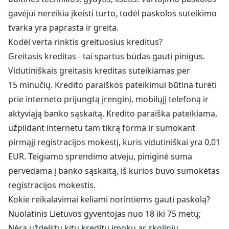
gavėjui nereikia įkeisti turto, todėl paskolos suteikimo
tvarka yra paprasta ir greita.
Kodėl verta rinktis greituosius kreditus?
Greitasis kreditas - tai spartus būdas gauti pinigus.
Vidutiniškais greitasis kreditas suteikiamas per
15 minučių. Kredito paraiškos pateikimui būtina turėti
prie interneto prijungtą įrenginį, mobilųjį telefoną ir
aktyviąją banko sąskaitą. Kredito paraiška pateikiama,
užpildant internetu tam tikrą forma ir sumokant
pirmąjį registracijos mokestį, kuris vidutiniškai yra 0,01
EUR. Teigiamo sprendimo atveju, piniginė suma
pervedama į banko sąskaitą, iš kurios buvo sumokėtas
registracijos mokestis.
Kokie reikalavimai keliami norintiems gauti paskolą?
Nuolatinis Lietuvos gyventojas nuo 18 iki 75 metų;
Nėra uždelstų kitų kreditų įmokų ar skolinių