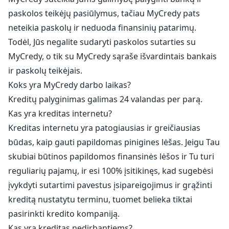
paskolos teikėjų pasiūlymus, tačiau MyCredy pats
neteikia paskolų ir neduoda finansinių patarimų.
Todėl, Jūs negalite sudaryti paskolos sutarties su
MyCredy, o tik su MyCredy sąraše išvardintais bankais
ir paskolų teikėjais.
Koks yra MyCredy darbo laikas?
Kreditų palyginimas galimas 24 valandas per parą.
Kas yra kreditas internetu?
Kreditas internetu yra patogiausias ir greičiausias
būdas, kaip gauti papildomas pinigines lėšas. Jeigu Tau
skubiai būtinos papildomos finansinės lėšos ir Tu turi
reguliarių pajamų, ir esi 100% įsitikinęs, kad sugebėsi
įvykdyti sutartimi pavestus įsipareigojimus ir grąžinti
kreditą nustatytu terminu, tuomet belieka tiktai
pasirinkti kredito kompaniją.
Kas yra kreditas nedirbantiems?