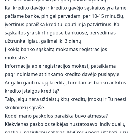
Kai kredito davėjo ir kredito gavėjo sąskaitos yra tame
pačiame banke, pinigai pervedami per 10-15 minučių,
įvertinus paraišką kreditui gauti ir ją patvirtinus. Kai
sąskaitos yra skirtinguose bankuose, pervedimas
užtrunka ilgiau, galimai iki 3 dienų.
Į kokią banko sąskaitą mokamas registracijos
mokestis?
Informacija apie registracijos mokestį pateikiama
pagrindiniame atitinkamo kredito davėjo puslapyje.
Ar galiu gauti naują kreditą, turėdamas banko ar kitos
kredito įstaigos kreditą?
Taip, jeigu nėra uždelstų kitų kreditų įmokų ir Tu neesi
skolininkų sąraše.
Kodėl mano paskolos paraiška buvo atmesta?
Kiekvienas paskolos teikėjas nustatosavo individualių
paskolų pasiūlymų sąlygas. MyCredy negali įtakoti Jūsų