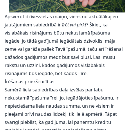
Apsverot dzīvesvietas maiņu, viens no aktuālākajiem
jautājumiem sabiedrībā ir
īrēt vai pirkt
? Šķiet, ka
vislabākais risinājums būtu nekustamā īpašuma
iegāde, jo tādā gadījumā iegādātais dzīvoklis, māja,
zeme vai garāža paliek Tavā īpašumā, taču arī īrēšanai
dažādos gadījumos mēdz būt savi plusi. Lasi mūsu
rakstu un uzzini, kādos gadījumos vislabākais
risinājums būs iegāde, bet kādos - īre.
Īrēšanas priekšrocības
Samērā liela sabiedrības daļa izvēlas par labu
nekustamā īpašuma īrei, jo, iegādājoties īpašumu, ir
nepieciešama liela naudas summa, un ne visiem ir
pieejami brīvi naudas līdzekļi tik lielā apmērā. Tāpat
svarīgi piebilst, ka gadījumā, lai paņemtu kredītu