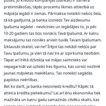
puses, jo kredītu kompānijas (bankas) ir samērā
pretimnākošas, tāpēc procentu likmes attiecībā uz
mājokļa iegādi ir zemas. Pārmaksa noteikti nebūs liela,
tā kā gadījumā, ja banka izsniedz Tev aizdevumu
īpašuma iegādei - nevilcinies un iegādājies to, jo pēc
10-20 gadiem tas būs nonācis Tavā īpašumā. Ar katru
maksājumu tas nonāks arvien tuvāk Tavam īpašumam.
Izklausās skaisti, vai ne? Īrējot tas nekādi nekļūs par
Tavu īpašumu, ja vien tā nav īre ar izpirkuma tiesībām.
Tāpat arī īrētā dzīvokļa vai mājas saimnieks var
nepagarināt vai uzteikt īres līgumu, kas uzreiz nozīmē
jaunas mājvietas meklēšanu. Tas noteikti sagādās
papildus neērtības.
Bet ko darīt, ja banka neizsniedz kredītu? Kāpēc tā
atteica kredīta pieteikumu? Lai arī ēnu ekonomika tiek
mazināta un katru gadu samazinās cilvēku skaits, kas