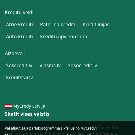
Kredītu veidi
Ātrie kredīti
Patēriņa kredīti
Kredītlīnijas
Auto kredīti
Kredītu apvienošana
Aizdevēji
Soscredit.lv
Viasms.lv
Sosocredit.lv
Kreditstar.lv
MyCredy Latvija
Skatīt visas valstis
MyCredy nav aizdevējs vai jebkāda veida finanšu iestāde.
Vai atļaut šajā pārlūkprogrammā sīkfailus no MyCredy?
MyCredy sniedz patērētājiem bezmaksas informāciju par