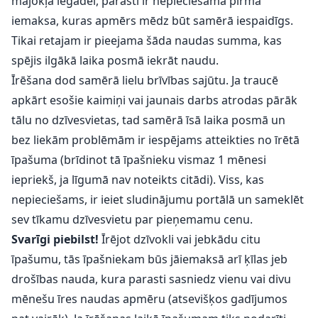
mājokļa iegādei, parasti ir nepieciešama pirmā
iemaksa, kuras apmērs mēdz būt samērā iespaidīgs.
Tikai retajam ir pieejama šāda naudas summa, kas
spējis ilgākā laika posmā iekrāt naudu.
Īrēšana dod samērā lielu brīvības sajūtu. Ja traucē
apkārt esošie kaimiņi vai jaunais darbs atrodas pārāk
tālu no dzīvesvietas, tad samērā īsā laika posmā un
bez liekām problēmām ir iespējams atteikties no īrētā
īpašuma (brīdinot tā īpašnieku vismaz 1 mēnesi
iepriekš, ja līgumā nav noteikts citādi). Viss, kas
nepieciešams, ir ieiet sludinājumu portālā un sameklēt
sev tīkamu dzīvesvietu par pieņemamu cenu.
Svarīgi piebilst!
Īrējot dzīvokli vai jebkādu citu
īpašumu, tās īpašniekam būs jāiemaksā arī ķīlas jeb
drošības nauda, kura parasti sasniedz vienu vai divu
mēnešu īres naudas apmēru (atsevišķos gadījumos