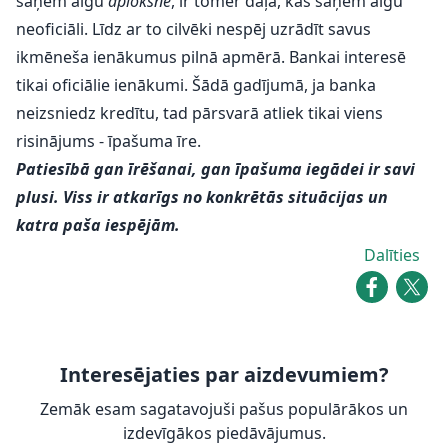
saņem algu
aploksnē
, ir tomēr daļa, kas saņem algu
neoficiāli. Līdz ar to cilvēki nespēj uzrādīt savus
ikmēneša ienākumus pilnā apmērā. Bankai interesē
tikai oficiālie ienākumi. Šādā gadījumā, ja banka
neizsniedz kredītu, tad pārsvarā atliek tikai viens
risinājums - īpašuma īre.
Patiesībā gan īrēšanai, gan īpašuma iegādei ir savi
plusi. Viss ir atkarīgs no konkrētās situācijas un
katra paša iespējām.
Dalīties
Interesējaties par aizdevumiem?
Zemāk esam sagatavojuši pašus populārākos un
izdevīgākos piedāvājumus.