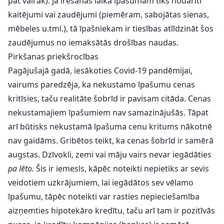
pat vairāk). Ja īrēšanas laikā īpašumam tiks nodarīti
kaitējumi vai zaudējumi (piemēram, sabojātas sienas,
mēbeles u.tml.), tā īpašniekam ir tiesības atlīdzināt šos
zaudējumus no iemaksātās drošības naudas.
Pirkšanas priekšrocības
Pagājušajā gadā, iesākoties Covid-19 pandēmijai,
vairums paredzēja, ka nekustamo īpašumu cenas
kritīsies, taču realitāte šobrīd ir pavisam citāda. Cenas
nekustamajiem īpašumiem nav samazinājušās. Tāpat
arī būtisks nekustamā īpašuma cenu kritums nākotnē
nav gaidāms. Gribētos teikt, ka cenas šobrīd ir samērā
augstas. Dzīvokli, zemi vai māju vairs nevar iegādāties
pa lēto.
Šis ir iemesls, kāpēc noteikti nepietiks ar sevis
veidotiem uzkrājumiem, lai iegādātos sev vēlamo
īpašumu, tāpēc noteikti var rasties nepieciešamība
aizņemties hipotekāro kredītu, taču arī tam ir pozitīvās