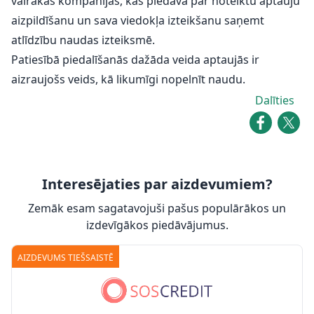
vairākas kompānijas, kas piedāvā par noteiktu aptauju
aizpildīšanu un sava viedokļa izteikšanu saņemt
atlīdzību naudas izteiksmē.
Patiesībā piedalīšanās dažāda veida aptaujās ir
aizraujošs veids, kā likumīgi nopelnīt naudu.
Dalīties
Interesējaties par aizdevumiem?
Zemāk esam sagatavojuši pašus populārākos un
izdevīgākos piedāvājumus.
AIZDEVUMS TIEŠSAISTĒ