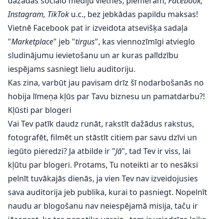
dažādās sociālo mediju vietnēs, piemēram,
Facebook,
Instagram,
TikTok
u.c., bez jebkādas papildu maksas!
Vietnē Facebook pat ir izveidota atsevišķa sadaļa
"
Marketplace
" jeb "
tirgus
", kas viennozīmīgi atvieglo
sludinājumu ievietošanu un ar kuras palīdzību
iespējams sasniegt lielu auditoriju.
Kas zina, varbūt jau pavisam drīz šī nodarbošanās no
hobija līmeņa kļūs par Tavu biznesu un pamatdarbu?!
Kļūsti par blogeri
Vai Tev patīk daudz runāt, rakstīt dažādus rakstus,
fotografēt, filmēt un stāstīt citiem par savu dzīvi un
iegūto pieredzi? Ja atbilde ir "
Jā
", tad Tev ir viss, lai
kļūtu par blogeri. Protams, Tu noteikti ar to nesāksi
pelnīt tuvākajās dienās, ja vien Tev nav izveidojusies
sava auditorija jeb publika, kurai to pasniegt. Nopelnīt
naudu ar blogošanu nav neiespējamā misija, taču ir