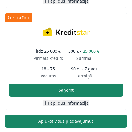
Papildus informācija
ĀTRI UN ĒRTI
līdz
25 000 €
500 € -
25 000 €
Pirmais kredīts
Summa
18 - 75
90 d. - 7 gadi
Vecums
Termiņš
Saņemt
Papildus informācija
Aplūkot visus piedāvājumus