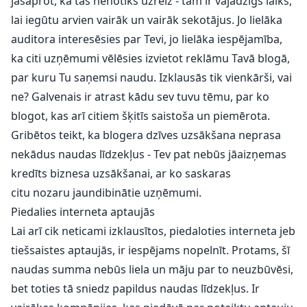
jāsaprot, ka tas nenotiks uzreiz - tam ir vajadzīgs laiks,
lai iegūtu arvien vairāk un vairāk sekotājus. Jo lielāka
auditora interesēsies par Tevi, jo lielāka iespējamība,
ka citi uzņēmumi vēlēsies izvietot reklāmu Tavā blogā,
par kuru Tu saņemsi naudu. Izklausās tik vienkārši, vai
ne? Galvenais ir atrast kādu sev tuvu tēmu, par ko
blogot, kas arī citiem šķitīs saistoša un piemērota.
Gribētos teikt, ka blogera dzīves uzsākšana neprasa
nekādus naudas līdzekļus - Tev pat nebūs jāaizņemas
kredīts biznesa uzsākšanai, ar ko saskaras
citu nozaru jaundibinātie uzņēmumi.
Piedalies interneta aptaujās
Lai arī cik neticami izklausītos, piedaloties interneta jeb
tiešsaistes aptaujās, ir iespējams nopelnīt. Protams, šī
naudas summa nebūs liela un māju par to neuzbūvēsi,
bet toties tā sniedz papildus naudas līdzekļus. Ir