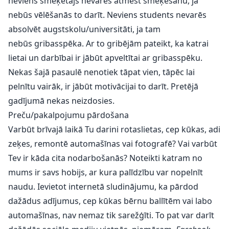
neviens smēķētājs nevarēs atmest smēķēšanu, ja
nebūs vēlēšanās to darīt. Neviens students nevarēs
absolvēt augstskolu/universitāti, ja tam
nebūs gribasspēka. Ar to gribējām pateikt, ka katrai
lietai un darbībai ir jābūt apveltītai ar gribasspēku.
Nekas šajā pasaulē nenotiek tāpat vien, tāpēc lai
pelnītu vairāk, ir jābūt motivācijai to darīt. Pretējā
gadījumā nekas neizdosies.
Preču/pakalpojumu pārdošana
Varbūt brīvajā laikā Tu darini rotaslietas, cep kūkas, adi
zeķes, remontē automašīnas vai fotografē? Vai varbūt
Tev ir kāda cita nodarbošanās? Noteikti katram no
mums ir savs hobijs, ar kura palīdzību var nopelnīt
naudu. Ievietot internetā sludinājumu, ka pārdod
dažādus adījumus, cep kūkas bērnu ballītēm vai labo
automašīnas, nav nemaz tik sarežģīti. To pat var darīt