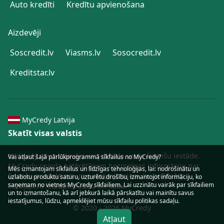
Auto kredīti
Kredītu apvienošana
Aizdevēji
Soscredit.lv
Viasms.lv
Sosocredit.lv
Kreditstar.lv
MyCredy Latvija
Skatīt visas valstis
MyCredy nav aizdevējs vai jebkāda veida finanšu iestāde.
Vai atļaut šajā pārlūkprogrammā sīkfailus no MyCredy?
MyCredy sniedz patērētājiem bezmaksas informāciju par
Mēs izmantojam
sīkfailus
un līdzīgas tehnoloģijas, lai: nodrošinātu un
finanšu produktiem un pakalpojumiem, lai palīdzētu
uzlabotu produktu saturu, uzturētu drošību, izmantojot informāciju, ko
saņemam no vietnes MyCredy sīkfailiem. Lai uzzinātu vairāk par sīkfailiem
lietotājiem ietaupīt naudu un laiku.
un to izmantošanu, kā arī jebkurā laikā pārskatītu vai mainītu savus
iestatījumus, lūdzu, apmeklējiet mūsu
sīkfailu
politikas sadaļu.
© 2020 - 2026 MyCredy
Atļaut