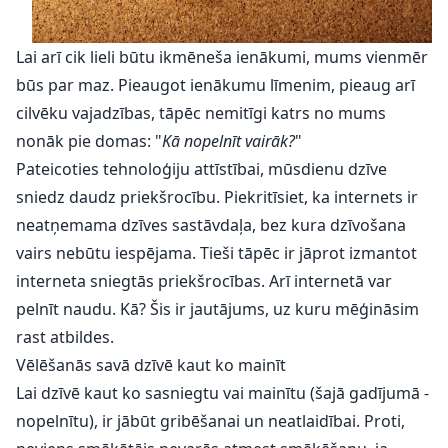
Lai arī cik lieli būtu ikmēneša ienākumi, mums vienmēr
būs par maz. Pieaugot ienākumu līmenim, pieaug arī
cilvēku vajadzības, tāpēc nemitīgi katrs no mums
nonāk pie domas: "
Kā nopelnīt vairāk?
"
Pateicoties tehnoloģiju attīstībai, mūsdienu dzīve
sniedz daudz priekšrocību. Piekritīsiet, ka internets ir
neatņemama dzīves sastāvdaļa, bez kura dzīvošana
vairs nebūtu iespējama. Tieši tāpēc ir jāprot izmantot
interneta sniegtās priekšrocības. Arī internetā var
pelnīt naudu. Kā? Šis ir jautājums, uz kuru mēģināsim
rast atbildes.
Vēlēšanās savā dzīvē kaut ko mainīt
Lai dzīvē kaut ko sasniegtu vai mainītu (šajā gadījumā -
nopelnītu), ir jābūt gribēšanai un neatlaidībai. Proti,