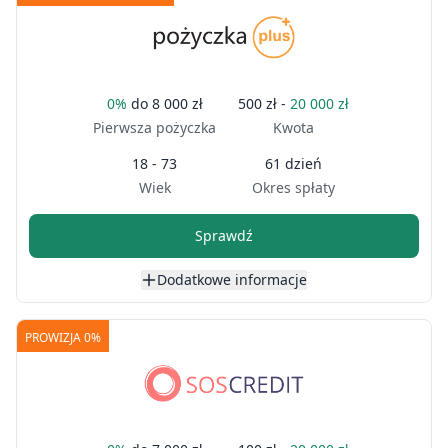
0%
do
8 000 zł
500 zł -
20 000 zł
Pierwsza pożyczka
Kwota
18 - 73
61 dzień
Wiek
Okres spłaty
Sprawdź
Dodatkowe informacje
PROWIZJA 0%