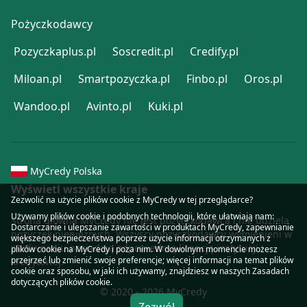
Pożyczkodawcy
Pozyczkaplus.pl
Soscredit.pl
Credify.pl
Miloan.pl
Smartpozyczka.pl
Finbo.pl
Oros.pl
Wandoo.pl
Avinto.pl
Kuki.pl
MyCredy Polska
Wyświetl wszystkie kraje
Zezwolić na użycie plików cookie z MyCredy w tej przeglądarce?
Używamy plików
cookie
i podobnych technologii, które ułatwiają nam:
Strona główna MyCredy nie jest pożyczkodawcą i nie udziela
Dostarczanie i ulepszanie zawartości w produktach MyCredy, zapewnianie
pożyczek pieniężnych. Wszyscy pożyczkodawcy wymienieni w
większego bezpieczeństwa poprzez użycie informacji otrzymanych z
porównaniu posiadają odpowiednią licencję instytucji
plików cookie na MyCredy i poza nim. W dowolnym momencie możesz
przejrzeć lub zmienić swoje preferencje; więcej informacji na temat plików
kredytowej.
cookie oraz sposobu, w jaki ich używamy, znajdziesz w naszych Zasadach
dotyczących plików
cookie
.
© 2020 - 2026 MyCredy