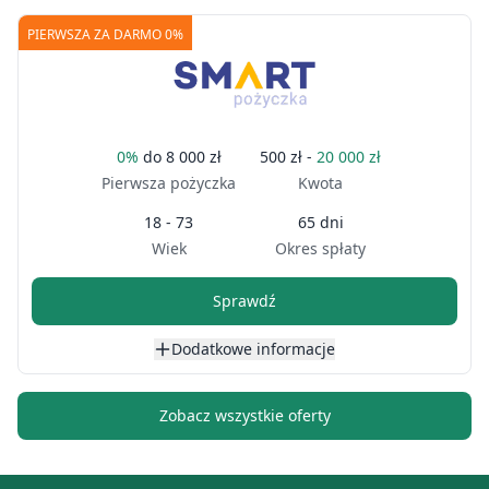
PIERWSZA ZA DARMO 0%
0%
do
8 000 zł
500 zł -
20 000 zł
Pierwsza pożyczka
Kwota
18 - 73
65 dni
Wiek
Okres spłaty
Sprawdź
Dodatkowe informacje
Zobacz wszystkie oferty