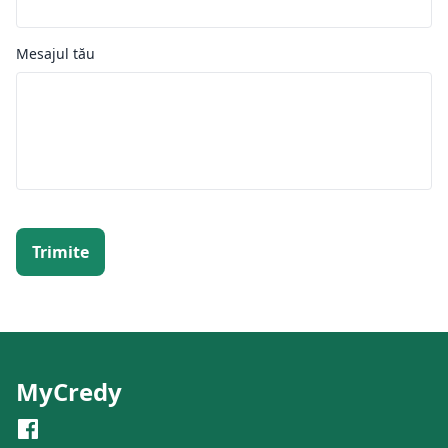
Mesajul tău
Trimite
MyCredy