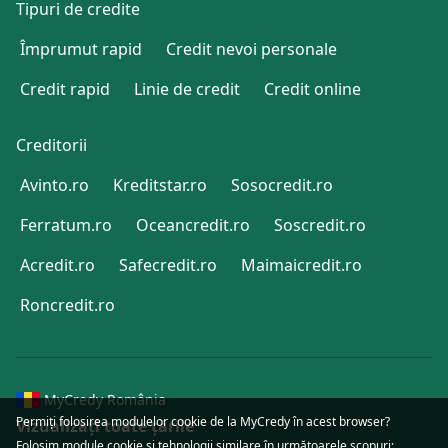
Tipuri de credite
Împrumut rapid
Credit nevoi personale
Credit rapid
Linie de credit
Credit online
Creditorii
Avinto.ro
Kreditstar.ro
Sosocredit.ro
Ferratum.ro
Oceancredit.ro
Soscredit.ro
Acredit.ro
Safecredit.ro
Maimaicredit.ro
Roncredit.ro
MyCredy România
Permiţi folosirea modulelor cookie de la MyCredy în acest browser?
Vizualizați toate țările
Folosim module
cookie
şi tehnologii similare în următoarele scopuri: