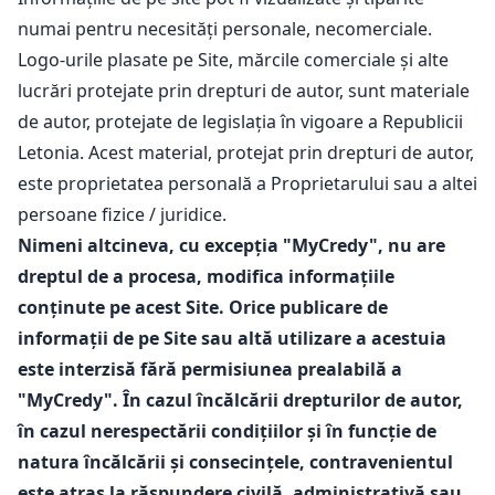
numai pentru necesități personale, necomerciale.
Logo-urile plasate pe Site, mărcile comerciale și alte
lucrări protejate prin drepturi de autor, sunt materiale
de autor, protejate de legislația în vigoare a Republicii
Letonia. Acest material, protejat prin drepturi de autor,
este proprietatea personală a Proprietarului sau a altei
persoane fizice / juridice.
Nimeni altcineva, cu excepția "MyCredy", nu are
dreptul de a procesa, modifica informațiile
conținute pe acest Site. Orice publicare de
informații de pe Site sau altă utilizare a acestuia
este interzisă fără permisiunea prealabilă a
"MyCredy". În cazul încălcării drepturilor de autor,
în cazul nerespectării condițiilor și în funcție de
natura încălcării și consecințele, contravenientul
este atras la răspundere civilă, administrativă sau