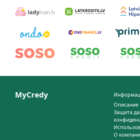
MyCredy
Информац
Описание 
Защита да
конфиден
Использо
О компан