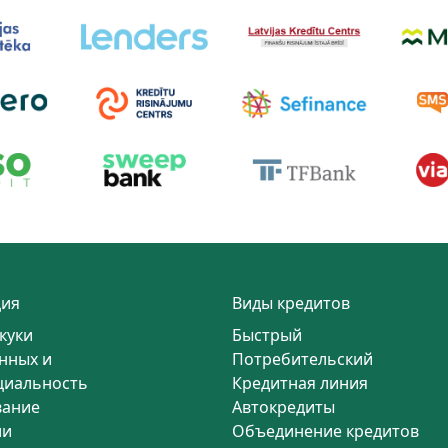
ия
Виды кредитов
куки
Быстрый
нных и
Потребительский
циальность
Кредитная линия
вание
Автокредиты
ии
Объединение кредитов