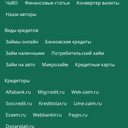
ЧаВО
Финансовые статьи
Конвертер валюты
Наши авторы
Виды кредитов
Займы онлайн
Банковские кредиты
Займ наличными
Потребительский займ
Займ на авто
Микрозайм
Кредитные карты
Кредиторы
Alfabank.ru
Migcredit.ru
Web-zaim.ru
Soscredit.ru
Kreditistar.ru
Lime-zaim.ru
Ezaem.ru
Webbankir.ru
Payps.ru
Dozarplati.ru