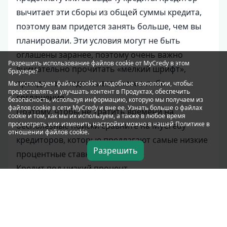
вычитает эти сборы из общей суммы кредита,
поэтому вам придется занять больше, чем вы
планировали. Эти условия могут не быть
оглашены заранее, поэтому очень важно
Разрешить использование файлов cookie от MyCredy в этом
внимательно прочитать «мелкий шрифт»,
браузере?
прежде чем подписывать какое-либо
Мы используем файлы
cookie
и подобные технологии, чтобы:
предоставлять и улучшать контент в Продуктах, обеспечить
соглашение.
безопасность, используя информацию, которую мы получаем из
файлов cookie в сети MyCredy и вне ее. Узнать больше о файлах
Поэтому, чтобы не тратить времени на
cookie и том, как мы их используем, а также в любое время
просмотреть или изменить настройки можно в нашей Политике в
бесполезные поиски сравните на MyCredy
отношении файлов
cookie
.
кредиторов, которые предлагают самые низкие
Разрешить
процентные ставки, – от 0,01%.
Кредит под низкий процент
Поскольку процентные платежи существенно
влияют на общую стоимость кредита,
потенциальные заемщики могут захотеть
рассмотреть возможность сравнения