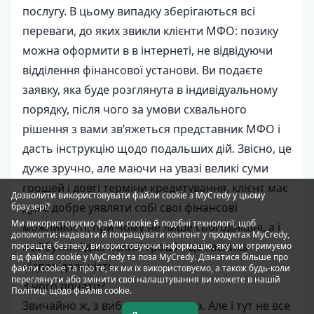
послугу. В цьому випадку зберігаються всі
переваги, до яких звикли клієнти МФО: позику
можна оформити в в інтернеті, не відвідуючи
відділення фінансової установи. Ви подаєте
заявку, яка буде розглянута в індивідуальному
порядку, після чого за умови схвального
рішення з вами зв’яжеться представник МФО і
дасть інструкцію щодо подальших дій. Звісно, це
дуже зручно, але маючи на увазі великі суми
грошей і довгі терміни кредитування, клієнт має
Дозволити використовувати файли cookie з MyCredy у цьому
дуже добре уявляти собі свої фінансові
браузері?
Ми використовуємо файли
cookie
й подібні технології, щоб
можливості, при чому не лише сьогоднішні, а і
допомогти: надавати й покращувати контент у продуктах MyCredy,
майбутні. Адже великі гроші – це і велика
покращте безпеку, використовуючи інформацію, яку ми отримуємо
від файлів cookie у MyCredy та поза MyCredy. Дізнатися більше про
відповідальність.
файли cookie та про те, як ми їх використовуємо, а також будь-коли
переглянути або змінити свої налаштування ви можете в нашій
З чого почати?
Політиці щодо файлів
cookie
.
Звичайно ж, з вибору кредитора. Але і тут не все