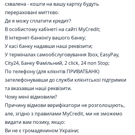
схвалена - кошти на вашу картку будуть
перераховані миттєво.
Де я можу сплатити кредит?
В особистому кабінеті на сайті MyCredit;
В інтернет-банкінгу вашого банку;
У касі банку надавши наші реквізити;
У терміналах самообслуговування Ibox, EasyPay,
City24, Банку Фамільний, 2 click, 24 non Stop;
По телефону (для клієнтів ПРИВАТБАНК)
зателефонувавши до служби клієнтської підтримки
та вказавши наші реквізити.
Чому мені відмовили?
Причину відмови верифікатори не розголошують,
але, згідно з правилами MyCredit, ми не зможемо
видати вам позику, якщо:
Ви не є громадянином України;