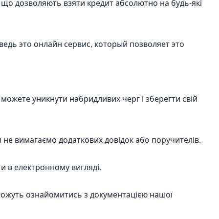
, що дозволяють взяти кредит абсолютно на будь-які
едь это онлайн сервис, который позволяет это
можете уникнути набридливих черг i зберегти свiй
Ми не вимагаємо додаткових довiдок або поручителiв.
и в електронному виглядi.
можуть ознайомитись з документацiєю нашої