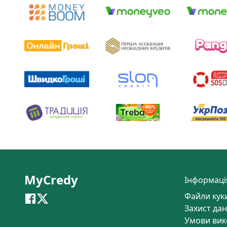
MyCredy
Інформаці
Файли кук
Захист дан
Умови вик