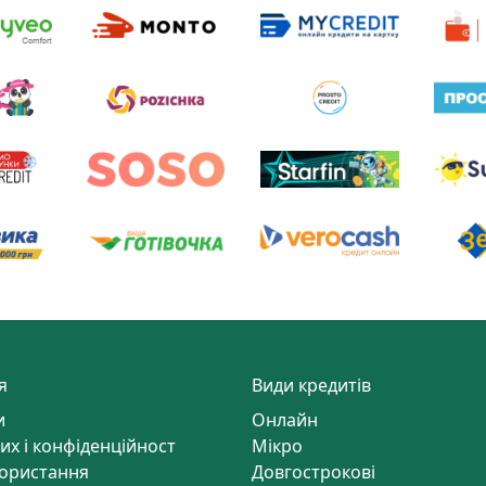
я
Види кредитів
и
Онлайн
их і конфіденційност
Мікро
ористання
Довгострокові