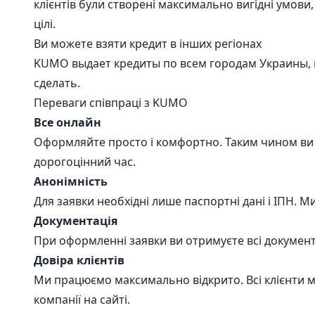
клієнтів були створені максимально вигідні умови
цілі.
Ви можете взяти кредит в інших регіонах
KUMO выдает кредиты по всем городам Украины, в
сделать.
Переваги співпраці з KUMO
Все онлайн
Оформляйте просто i комфортно. Таким чином ви 
дорогоцiнний час.
А
нонімність
Для заявки необхiднi лише паспортнi данi i IПН. 
Документація
При оформленнi заявки ви отримуєте всi документ
Довіра клієнтів
Ми працюємо максимально вiдкрито. Всi клiєнти 
компанiї на сайтi.