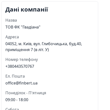
Дані компанії
Назва
ТОВ ФК "Гвадіана"
Адреса
04052, м. Київ, вул. Глибочицька, буд.40,
приміщення 7 (в літ. У)
Номер телефону
+380443570767
Ел. Пошта
office@finbert.ua
Понеділок - П'ятниця
09:00 - 18:00
Субота