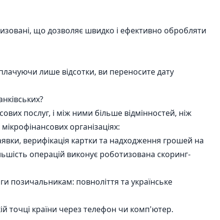
тизовані, що дозволяє швидко і ефективно обробляти
сплачуючи лише відсотки, ви переносите дату
анківських?
вих послуг, і між ними більше відмінностей, ніж
у мікрофінансових організаціях:
аявки, верифікація картки та надходження грошей на
льшість операцій виконує роботизована скоринг-
оги позичальникам: повноліття та українське
кій точці країни через телефон чи комп'ютер.