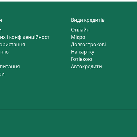
я
Види кредитів
и
Онлайн
их і конфіденційност
Мікро
ористання
Довгострокові
нію
На картку
Готівкою
питання
Автокредити
ри