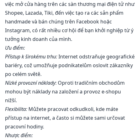
việc mở cửa hàng trên các sàn thương mại điện tử như
Shopee, Lazada, Tiki, đến việc tạo ra các sản phẩm
handmade và bán chúng trên Facebook hoặc
Instagram, có rất nhiều cơ hội để bạn khởi nghiệp từ ý
tưởng kinh doanh của mình.
Ưu điểm:
Přístup k širokému trhu:
Internet odstraňuje geografické
bariéry, což umožňuje podnikatelům oslovit zákazníky
po celém světě.
Nízké provozní náklady
: Oproti tradičním obchodům
mohou být náklady na založení a provoz e-shopu
nižší.
Flexibilita:
Můžete pracovat odkudkoli, kde máte
přístup na internet, a často si můžete sami určovat
pracovní hodiny.
Nhược điểm: