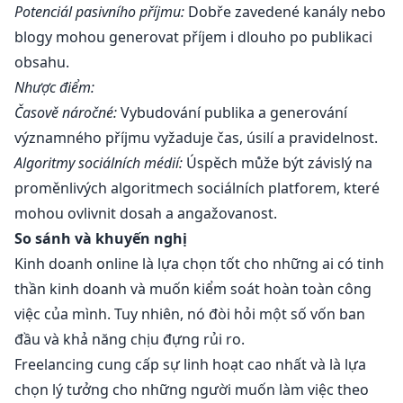
Potenciál pasivního příjmu:
Dobře zavedené kanály nebo
blogy mohou generovat příjem i dlouho po publikaci
obsahu.
Nhược điểm:
Časově náročné:
Vybudování publika a generování
významného příjmu vyžaduje čas, úsilí a pravidelnost.
Algoritmy sociálních médií:
Úspěch může být závislý na
proměnlivých algoritmech sociálních platforem, které
mohou ovlivnit dosah a angažovanost.
So sánh và khuyến nghị
Kinh doanh online là lựa chọn tốt cho những ai có tinh
thần kinh doanh và muốn kiểm soát hoàn toàn công
việc của mình. Tuy nhiên, nó đòi hỏi một số vốn ban
đầu và khả năng chịu đựng rủi ro.
Freelancing cung cấp sự linh hoạt cao nhất và là lựa
chọn lý tưởng cho những người muốn làm việc theo