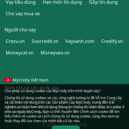
Vay tiêu dùng
Hạn mức tín dụng
Gộp tín dụng
Cho vay mua xe
Người cho vay
Crezu.vn
Soscredit.vn
Vayxanh.com
Credify.vn
Moneycat.vn
Moneyveo.vn
MyCredy Việt Nam
Xem tất cả các quốc gia
Cho phép sử dụng cookie của MyCredy trên trình duyệt này?
Chúng tôi sử dụng
cookies
và các công nghệ tương tự để hỗ trợ: Cung cấp
Trang chủ của MyCredy không phải là bên cho vay và không
và cải thiện nội dung trên các Sản phẩm của MyCredy, mang đến trải
cho vay. Tất cả những bên cho vay được so sánh đều có giấy
nghiệm an toàn hơn nhờ sử dụng thông tin chúng tôi nhận được từ cookie ở
trên và ngoài MyCredy. Bạn có thể chuyển đến Chính sách cookie để tìm
phép tổ chức tín dụng.
hiểu thêm về cookie và cách chúng tôi sử dụng
cookie
, cũng như xem lại
hoặc thay đổi lựa chọn của mình bất cứ lúc nào.
© 2020 - 2026 MyCredy