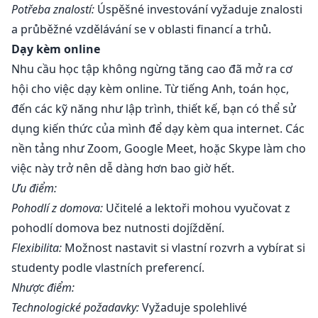
Potřeba znalostí:
Úspěšné investování vyžaduje znalosti
a průběžné vzdělávání se v oblasti financí a trhů.
Dạy kèm online
Nhu cầu học tập không ngừng tăng cao đã mở ra cơ
hội cho việc dạy kèm online. Từ tiếng Anh, toán học,
đến các kỹ năng như lập trình, thiết kế, bạn có thể sử
dụng kiến thức của mình để dạy kèm qua internet. Các
nền tảng như Zoom, Google Meet, hoặc Skype làm cho
việc này trở nên dễ dàng hơn bao giờ hết.
Ưu điểm:
Pohodlí z domova:
Učitelé a lektoři mohou vyučovat z
pohodlí domova bez nutnosti dojíždění.
Flexibilita:
Možnost nastavit si vlastní rozvrh a vybírat si
studenty podle vlastních preferencí.
Nhược điểm:
Technologické požadavky:
Vyžaduje spolehlivé