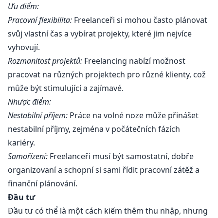
Ưu điểm:
Pracovní flexibilita:
Freelanceři si mohou často plánovat
svůj vlastní čas a vybírat projekty, které jim nejvíce
vyhovují.
Rozmanitost projektů:
Freelancing nabízí možnost
pracovat na různých projektech pro různé klienty, což
může být stimulující a zajímavé.
Nhược điểm:
Nestabilní příjem:
Práce na volné noze může přinášet
nestabilní příjmy, zejména v počátečních fázích
kariéry.
Samořízení:
Freelanceři musí být samostatní, dobře
organizovaní a schopní si sami řídit pracovní zátěž a
finanční plánování.
Đầu tư
Đầu tư có thể là một cách kiếm thêm thu nhập, nhưng