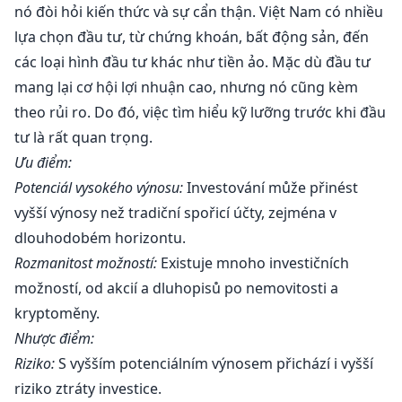
nó đòi hỏi kiến thức và sự cẩn thận. Việt Nam có nhiều
lựa chọn đầu tư, từ chứng khoán, bất động sản, đến
các loại hình đầu tư khác như tiền ảo. Mặc dù đầu tư
mang lại cơ hội lợi nhuận cao, nhưng nó cũng kèm
theo rủi ro. Do đó, việc tìm hiểu kỹ lưỡng trước khi đầu
tư là rất quan trọng.
Ưu điểm:
Potenciál vysokého výnosu:
Investování může přinést
vyšší výnosy než tradiční spořicí účty, zejména v
dlouhodobém horizontu.
Rozmanitost možností:
Existuje mnoho investičních
možností, od akcií a dluhopisů po nemovitosti a
kryptoměny.
Nhược điểm:
Riziko:
S vyšším potenciálním výnosem přichází i vyšší
riziko ztráty investice.