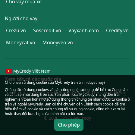
Cho vay mua xe
Người cho vay
Crezu.vn
Soscredit.vn
Vayxanh.com
Credify.vn
Moneycat.vn
Moneyveo.vn
MyCredy Việt Nam
Xem tất cả các quốc gia
Cho phép sử dụng cookie của MyCredy trên trình duyệt này?
Chúng tôi sử dụng
cookies
và các công nghệ tương tự để hỗ trợ: Cung cấp
Trang chủ của MyCredy không phải là bên cho vay và không
và cải thiện nội dung trên các Sản phẩm của MyCredy, mang đến trải
cho vay. Tất cả những bên cho vay được so sánh đều có giấy
nghiệm an toàn hơn nhờ sử dụng thông tin chúng tôi nhận được từ cookie ở
trên và ngoài MyCredy. Bạn có thể chuyển đến Chính sách cookie để tìm
phép tổ chức tín dụng.
hiểu thêm về cookie và cách chúng tôi sử dụng
cookie
, cũng như xem lại
hoặc thay đổi lựa chọn của mình bất cứ lúc nào.
© 2020 - 2026 MyCredy
Cho phép