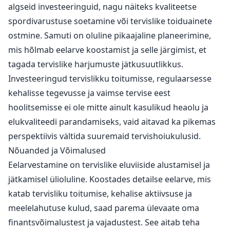
algseid investeeringuid, nagu näiteks kvaliteetse
spordivarustuse soetamine või tervislike toiduainete
ostmine. Samuti on oluline pikaajaline planeerimine,
mis hõlmab eelarve koostamist ja selle järgimist, et
tagada tervislike harjumuste jätkusuutlikkus.
Investeeringud tervislikku toitumisse, regulaarsesse
kehalisse tegevusse ja vaimse tervise eest
hoolitsemisse ei ole mitte ainult kasulikud heaolu ja
elukvaliteedi parandamiseks, vaid aitavad ka pikemas
perspektiivis vältida suuremaid tervishoiukulusid.
Nõuanded ja Võimalused
Eelarvestamine on tervislike eluviiside alustamisel ja
jätkamisel ülioluline. Koostades detailse eelarve, mis
katab tervisliku toitumise, kehalise aktiivsuse ja
meelelahutuse kulud, saad parema ülevaate oma
finantsvõimalustest ja vajadustest. See aitab teha