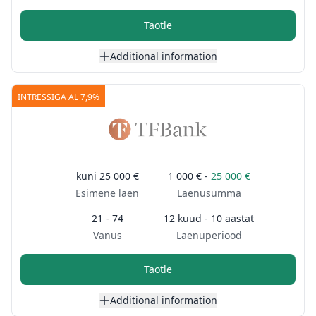
Taotle
Additional information
INTRESSIGA AL 7,9%
kuni
25 000 €
1 000 € -
25 000 €
Esimene laen
Laenusumma
21 - 74
12 kuud - 10 aastat
Vanus
Laenuperiood
Taotle
Additional information