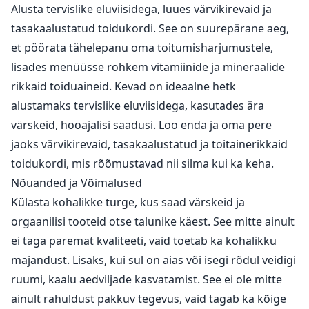
Alusta tervislike eluviisidega, luues värvikirevaid ja
tasakaalustatud toidukordi. See on suurepärane aeg,
et pöörata tähelepanu oma toitumisharjumustele,
lisades menüüsse rohkem vitamiinide ja mineraalide
rikkaid toiduaineid. Kevad on ideaalne hetk
alustamaks tervislike eluviisidega, kasutades ära
värskeid, hooajalisi saadusi. Loo enda ja oma pere
jaoks värvikirevaid, tasakaalustatud ja toitainerikkaid
toidukordi, mis rõõmustavad nii silma kui ka keha.
Nõuanded ja Võimalused
Külasta kohalikke turge, kus saad värskeid ja
orgaanilisi tooteid otse talunike käest. See mitte ainult
ei taga paremat kvaliteeti, vaid toetab ka kohalikku
majandust. Lisaks, kui sul on aias või isegi rõdul veidigi
ruumi, kaalu aedviljade kasvatamist. See ei ole mitte
ainult rahuldust pakkuv tegevus, vaid tagab ka kõige