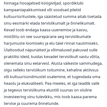
hinnaga hooajalised köögiviljad, spordiklubi
kampaaniapakkumised või soodsad piletid
kultuuriüritustele, iga säästetud summa aitab toetada
sinu eesmärki elada tervislikumalt ja õnnelikumalt.
Kevad toob endaga kaasa uuenemise ja kasvu,
mistõttu on see suurepärane aeg tervislikumate
harjumuste loomiseks ja elu täiel rinnal nautimiseks.
Ülaltoodud näpunäited ja võimalused pakuvad sulle
praktilisi ideid, kuidas kevadet tervislikult vastu võtta,
olenemata sinu eelarvest. Alusta väikeste sammudega,
olgu selleks tervislikum toitumine, kehaline aktiivsus
või kultuurisündmustel osalemine, et tugevdada oma
heaolu ja elukvaliteeti. Pea meeles, et iga teadlik valik
ja tegevus tervislikuma elustiili suunas on oluline
investeering sinu tulevikku, mis toob kaasa parema
tervise ja suurema õnnetunde.