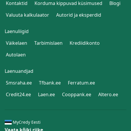
Kontaktid
Korduma kippuvad küsimused
Blogi
Valuuta kalkulaator
Autorid ja eksperdid
Laenuliigid
Väikelaen
Tarbimislaen
Krediidikonto
Autolaen
Laenuandjad
Smsraha.ee
Tfbank.ee
Ferratum.ee
Credit24.ee
Laen.ee
Cooppank.ee
Altero.ee
MyCredy Eesti
Vaata kõiki riike