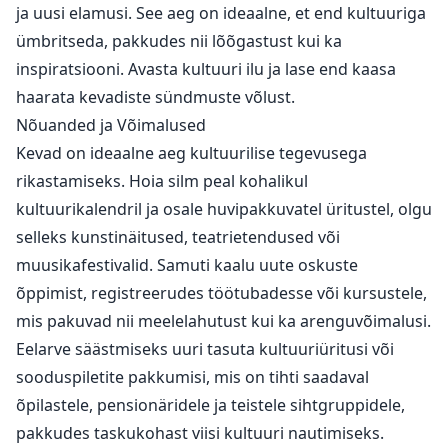
ja uusi elamusi. See aeg on ideaalne, et end kultuuriga
ümbritseda, pakkudes nii lõõgastust kui ka
inspiratsiooni. Avasta kultuuri ilu ja lase end kaasa
haarata kevadiste sündmuste võlust.
Nõuanded ja Võimalused
Kevad on ideaalne aeg kultuurilise tegevusega
rikastamiseks. Hoia silm peal kohalikul
kultuurikalendril ja osale huvipakkuvatel üritustel, olgu
selleks kunstinäitused, teatrietendused või
muusikafestivalid. Samuti kaalu uute oskuste
õppimist, registreerudes töötubadesse või kursustele,
mis pakuvad nii meelelahutust kui ka arenguvõimalusi.
Eelarve säästmiseks uuri tasuta kultuuriüritusi või
sooduspiletite pakkumisi, mis on tihti saadaval
õpilastele, pensionäridele ja teistele sihtgruppidele,
pakkudes taskukohast viisi kultuuri nautimiseks.