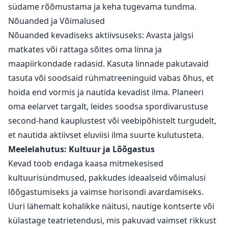
südame rõõmustama ja keha tugevama tundma.
Nõuanded ja Võimalused
Nõuanded kevadiseks aktiivsuseks: Avasta jalgsi
matkates või rattaga sõites oma linna ja
maapiirkondade radasid. Kasuta linnade pakutavaid
tasuta või soodsaid rühmatreeninguid vabas õhus, et
hoida end vormis ja nautida kevadist ilma. Planeeri
oma eelarvet targalt, leides soodsa spordivarustuse
second-hand kauplustest või veebipõhistelt turgudelt,
et nautida aktiivset eluviisi ilma suurte kulutusteta.
Meelelahutus: Kultuur ja Lõõgastus
Kevad toob endaga kaasa mitmekesised
kultuurisündmused, pakkudes ideaalseid võimalusi
lõõgastumiseks ja vaimse horisondi avardamiseks.
Uuri lähemalt kohalikke näitusi, nautige kontserte või
külastage teatrietendusi, mis pakuvad vaimset rikkust