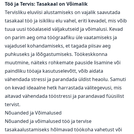
Töö ja Tervis: Tasakaal on Võimalik
Tervisliku eluviisi alustamiseks on vajalik saavutada
tasakaal töö ja isikliku elu vahel, eriti kevadel, mis võib
tuua uusi tööalaseid väljakutseid ja võimalusi. Kevad
on parim aeg oma töögraafiku üle vaatamiseks ja
vajadusel kohandamiseks, et tagada piisav aeg
puhkuseks ja lõõgastumiseks. Töökeskkonna
muutmine, näiteks rohkemate pauside lisamine või
paindliku tööaja kasutuselevõtt, võib aidata
vähendada stressi ja parandada üldist heaolu. Samuti
on kevad ideaalne hetk harrastada välitegevusi, mis
aitavad vähendada tööstressi ja parandavad füüsilist
tervist.
Nõuanded ja Võimalused
Nõuanded ja võimalused töö ja tervise
tasakaalustamiseks hõlmavad töökoha vahetust või