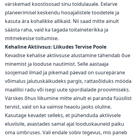
värskemad koostisosad sinu toidulauale. Eelarve
planeerimisel keskendu hooajalistele toodetele ja
kasuta ära kohalikke allikaid. Nii saad mitte ainult
säästa raha, vaid ka tagada toitaineterikka ja
mitmekesise toitumise.
Kehaline Aktiivsus: Liikudes Tervise Poole
Kevadise kehalise aktiivsuse alustamine tähendab õue
minemist ja looduse nautimist. Selle aastaaja
soojemad ilmad ja pikemad päevad on suurepärane
võimalus jalutuskäikudeks pargis, rattasõiduks mööda
maalilisi radu või isegi uute spordialade proovimiseks.
Värskes õhus liikumine mitte ainult ei paranda füüsilist
tervist, vaid on ka vaimse heaolu jaoks oluline.
Kasutage kevadet selleks, et pühenduda aktiivsele
eluviisile, avastades samal ajal looduskauneid paiku
oma ümbruses. Vali endale sobiv tegevus, mis paneb