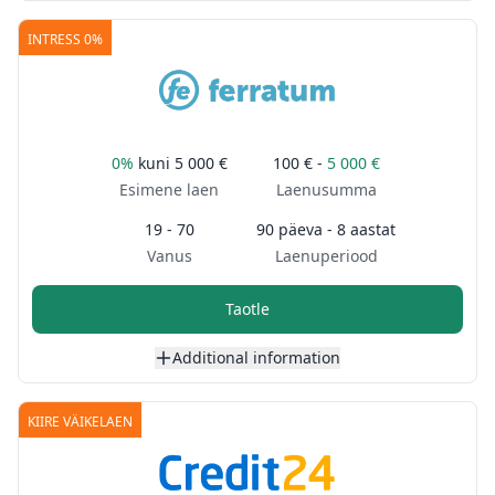
INTRESS 0%
0%
kuni
5 000 €
100 € -
5 000 €
Esimene laen
Laenusumma
19 - 70
90 päeva - 8 aastat
Vanus
Laenuperiood
Taotle
Additional information
KIIRE VÄIKELAEN