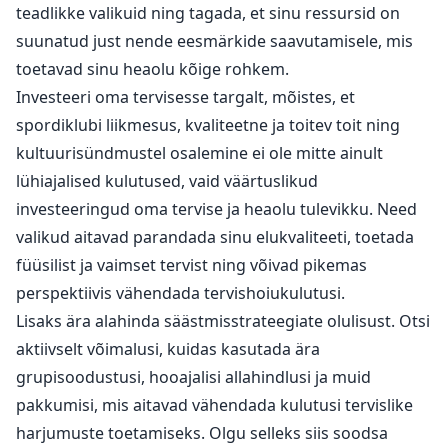
teadlikke valikuid ning tagada, et sinu ressursid on
suunatud just nende eesmärkide saavutamisele, mis
toetavad sinu heaolu kõige rohkem.
Investeeri oma tervisesse targalt, mõistes, et
spordiklubi liikmesus, kvaliteetne ja toitev toit ning
kultuurisündmustel osalemine ei ole mitte ainult
lühiajalised kulutused, vaid väärtuslikud
investeeringud oma tervise ja heaolu tulevikku. Need
valikud aitavad parandada sinu elukvaliteeti, toetada
füüsilist ja vaimset tervist ning võivad pikemas
perspektiivis vähendada tervishoiukulutusi.
Lisaks ära alahinda säästmisstrateegiate olulisust. Otsi
aktiivselt võimalusi, kuidas kasutada ära
grupisoodustusi, hooajalisi allahindlusi ja muid
pakkumisi, mis aitavad vähendada kulutusi tervislike
harjumuste toetamiseks. Olgu selleks siis soodsa