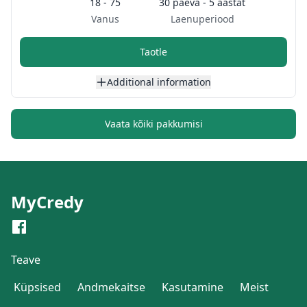
18 - 75
30 päeva - 5 aastat
Vanus
Laenuperiood
Taotle
Additional information
Vaata kõiki pakkumisi
MyCredy
Teave
Küpsised
Andmekaitse
Kasutamine
Meist