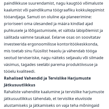
paindlikkuse suurendamist, nagu kaugtöö võimaluste
kaalumist või paindlikuma töögraafiku kokkuleppimist
tööandjaga. Samuti on oluline aja planeerimine:
prioriseeri oma ülesanded ja määra kindlad ajad
puhkusele ja lõõgastumisele, et vältida läbipõlemist ja
säilitada vaimne tasakaal. Eelarve osas on soovitatav
investeerida ergonoomilisse kontoritöökeskkonda,
mis toetab sinu füüsilist heaolu ja vähendab tööga
seotud terviseriske, nagu näiteks seljavalu või silmade
väsimus, tagades seeläbi parema produktiivsuse ja
tööelu kvaliteedi.
Rahalised Vahendid ja Tervislike Harjumuste
Jätkusuutlikkus
Rahaliste vahendite kaalumine ja tervislike harjumuste
jätkusuutlikkus tähendab, et tervislike eluviiside
alustamiseks ja jätkamiseks on vaja teha mõningaid