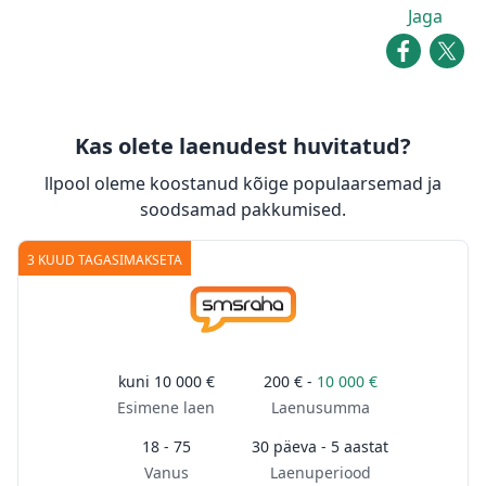
Jaga
Kas olete laenudest huvitatud?
llpool oleme koostanud kõige populaarsemad ja
soodsamad pakkumised.
3 KUUD TAGASIMAKSETA
kuni
10 000 €
200 € -
10 000 €
Esimene laen
Laenusumma
18 - 75
30 päeva - 5 aastat
Vanus
Laenuperiood