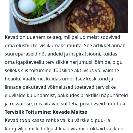
Kevad on uuenemise aeg, mil paljud meist soovivad
oma elustiili tervislikumaks muuta. See artikkel annab
suurepäraseid nõuandeid ja inspiratsiooni, kuidas
oma igapäevaellu tervislikke harjumusi lõimida, olgu
selleks siis toitumine, füüsiline aktiivsus või vaimne
heaolu. Vaatleme, kuidas ümbritsev keskkond ja
linnade pakutavad võimalused toetavad tervislike
eluviiside kujundamist, pakkudes praktilisi näpunäiteid
ja ressursse, mis aitavad sul teha positiivseid muutusi.
Tervislik Toitumine: Kevade Maitse
Kevad toob kaasa rohke valiku värskeid puu- ja
köögivilju, mille hulgast leiab vitamiinirikkaid valikuid.