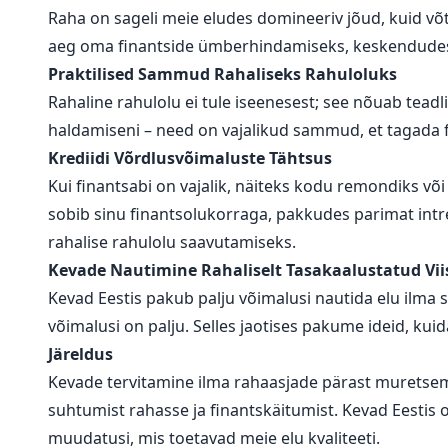
Raha on sageli meie eludes domineeriv jõud, kuid võt
aeg oma finantside ümberhindamiseks, keskendudes se
Praktilised Sammud Rahaliseks Rahuloluks
Rahaline rahulolu ei tule iseenesest; see nõuab teadl
haldamiseni – need on vajalikud sammud, et tagada f
Krediidi Võrdlusvõimaluste Tähtsus
Kui finantsabi on vajalik, näiteks kodu remondiks või
sobib sinu finantsolukorraga, pakkudes parimat intr
rahalise rahulolu saavutamiseks.
Kevade Nautimine Rahaliselt Tasakaalustatud Vii
Kevad Eestis pakub palju võimalusi nautida elu ilma 
võimalusi on palju. Selles jaotises pakume ideid, kuida
Järeldus
Kevade tervitamine ilma rahaasjade pärast muretsema
suhtumist rahasse ja finantskäitumist. Kevad Eestis 
muudatusi, mis toetavad meie elu kvaliteeti.