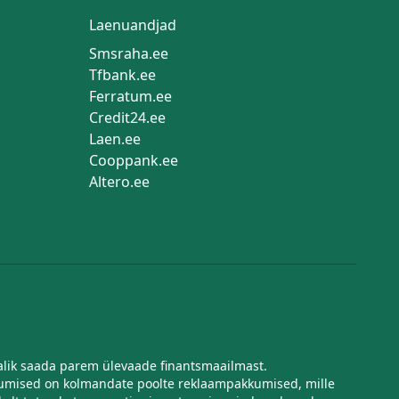
Laenuandjad
Smsraha.ee
Tfbank.ee
Ferratum.ee
Credit24.ee
Laen.ee
Cooppank.ee
Altero.ee
imalik saada parem ülevaade finantsmaailmast.
kkumised on kolmandate poolte reklaampakkumised, mille