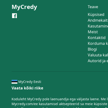
MyCredy
Teave
Küpsised
Andmekait
Kasutamin
Meist
Kontaktid
Korduma k
Blogi
Valuuta ka
Autorid ja
MyCredy Eesti
Vaata kõiki riike
Koduleht MyCredy pole laenuandja ega väljasta laene. Me li
Mycredy.com/ee kasutamisel aktsepteerid sa meie küpsiste