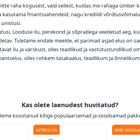
e mitte raha kogusest, vaid sellest, kuidas me rahaga ümber
ja kasutama finantsvahendeid, nagu krediidi võrdlusvõimaluse
 unistusi.
usi. Looduse ilu, perekond ja sõpradega veedetud aeg, kult
etav. Tuletame endale meelde, et parimad asjad elus on sag
kutavat ilu ja värskust, olles teadlikud ja vastutustundliku
nantselus, olles rohkem tasakaalus, teadlikum ja õnnelikum
Kas olete laenudest huvitatud?
 oleme koostanud kõige populaarsemad ja soodsamad pakk
INTRESS 0%
KIIRE VÄIKEL