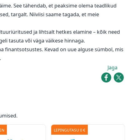
 käime. See tähendab, et peaksime olema teadlikud
d, targalt. Niiviisi saame tagada, et meie
uuriüritused ja lihtsalt hetkes elamine – kõik need
eli tasuta või väga väikese hinnaga.
d oma finantsotsustes. Kevad on uue alguse sümbol, mis
.
Jaga
umised.
AEN
LEPINGUTASU 0 €