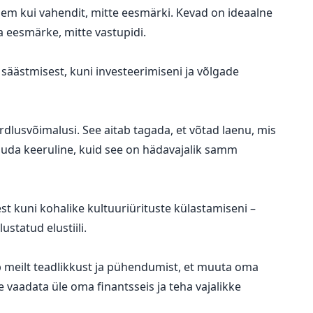
gem kui vahendit, mitte eesmärki. Kevad on ideaalne
a eesmärke, mitte vastupidi.
 säästmisest, kuni investeerimiseni ja võlgade
rdlusvõimalusi. See aitab tagada, et võtad laenu, mis
duda keeruline, kuid see on hädavajalik samm
st kuni kohalike kultuuriürituste külastamiseni –
ustatud elustiili.
b meilt teadlikkust ja pühendumist, et muuta oma
 vaadata üle oma finantsseis ja teha vajalikke