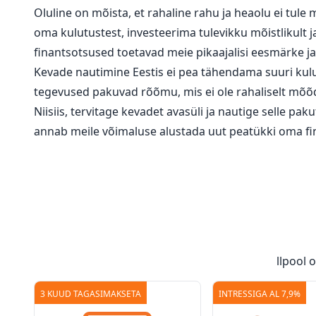
Oluline on mõista, et rahaline rahu ja heaolu ei tul
oma kulutustest, investeerima tulevikku mõistlikult 
finantsotsused toetavad meie pikaajalisi eesmärke ja
Kevade nautimine Eestis ei pea tähendama suuri kulut
tegevused pakuvad rõõmu, mis ei ole rahaliselt mõõd
Niisiis, tervitage kevadet avasüli ja nautige selle pa
annab meile võimaluse alustada uut peatükki oma fi
llpool
3 KUUD TAGASIMAKSETA
INTRESSIGA AL 7,9%