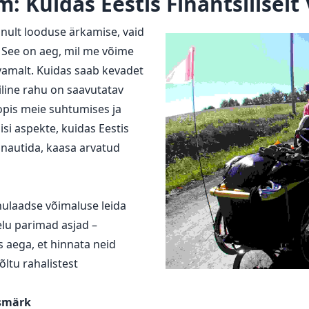
: Kuidas Eestis Finantsiliselt
nult looduse ärkamise, vaid
 See on aeg, mil me võime
vamalt. Kuidas saab kevadet
iline rahu on saavutatav
oopis meie suhtumises ja
ilisi aspekte, kuidas Eestis
 nautida, kaasa arvatud
ulaadse võimaluse leida
elu parimad asjad –
s aega, et hinnata neid
õltu rahalistest
esmärk