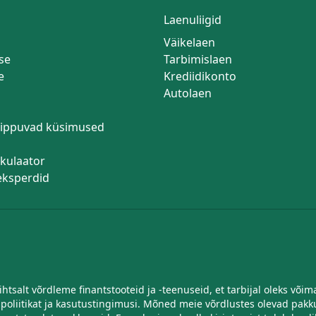
Laenuliigid
Väikelaen
se
Tarbimislaen
e
Krediidikonto
Autolaen
ippuvad küsimused
lkulaator
 eksperdid
htsalt võrdleme finantstooteid ja -teenuseid, et tarbijal oleks võ
 poliitikat ja kasutustingimusi. Mõned meie võrdlustes olevad pa