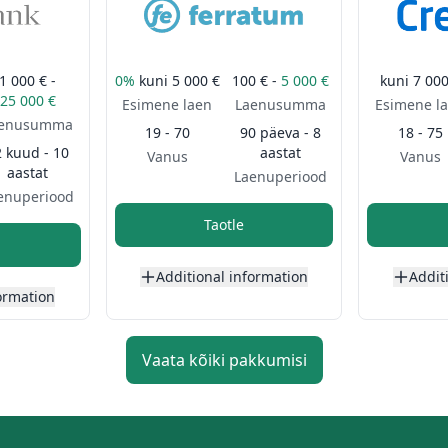
1 000 € -
0%
kuni
5 000 €
100 € -
5 000 €
kuni
7 000
25 000 €
Esimene laen
Laenusumma
Esimene l
aenusumma
19 - 70
90 päeva - 8
18 - 75
2 kuud - 10
aastat
Vanus
Vanus
aastat
Laenuperiood
enuperiood
Taotle
Additional information
Addit
ormation
Vaata kõiki pakkumisi