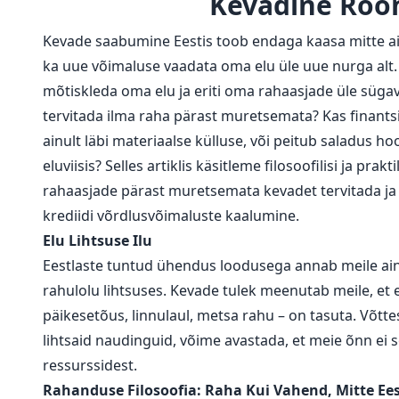
Kevadine Rõõm
Kevade saabumine Eestis toob endaga kaasa mitte ai
ka uue võimaluse vaadata oma elu üle uue nurga alt.
mõtiskleda oma elu ja eriti oma rahaasjade üle süga
tervitada ilma raha pärast muretsemata? Kas finants
ainult läbi materiaalse külluse, või peitub saladus h
eluviisis? Selles artiklis käsitleme filosoofilisi ja prakt
rahaasjade pärast muretsemata kevadet tervitada ja
krediidi võrdlusvõimaluste kaalumine.
Elu Lihtsuse Ilu
Eestlaste tuntud ühendus loodusega annab meile ain
rahulolu lihtsuses. Kevade tulek meenutab meile, et 
päikesetõus, linnulaul, metsa rahu – on tasuta. Võtte
lihtsaid naudinguid, võime avastada, et meie õnn ei s
ressurssidest.
Rahanduse Filosoofia: Raha Kui Vahend, Mitte E