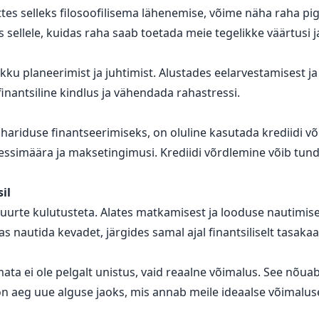
tes selleks filosoofilisema lähenemise, võime näha raha pi
llele, kuidas raha saab toetada meie tegelikke väärtusi j
ikku planeerimist ja juhtimist. Alustades eelarvestamisest ja
inantsiline kindlus ja vähendada rahastressi.
 hariduse finantseerimiseks, on oluline kasutada krediidi võ
essimäära ja maksetingimusi. Krediidi võrdlemine võib tun
sil
suurte kulutusteta. Alates matkamisest ja looduse nautimise
s nautida kevadet, järgides samal ajal finantsiliselt tasakaal
ta ei ole pelgalt unistus, vaid reaalne võimalus. See nõua
on aeg uue alguse jaoks, mis annab meile ideaalse võimaluse