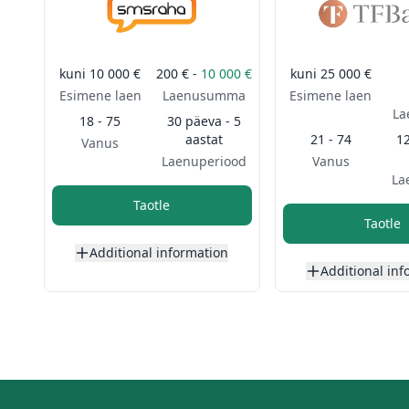
kuni
10 000 €
200 € -
10 000 €
kuni
25 000 €
Esimene laen
Laenusumma
Esimene laen
L
18 - 75
30 päeva - 5
aastat
21 - 74
1
Vanus
Laenuperiood
Vanus
La
Taotle
Taotle
Additional information
Additional inf