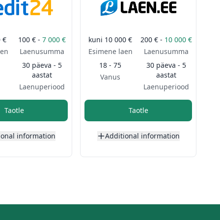
 €
100 € -
7 000 €
kuni
10 000 €
200 € -
10 000 €
aen
Laenusumma
Esimene laen
Laenusumma
30 päeva - 5
18 - 75
30 päeva - 5
aastat
aastat
Vanus
Laenuperiood
Laenuperiood
Taotle
Taotle
ional information
Additional information