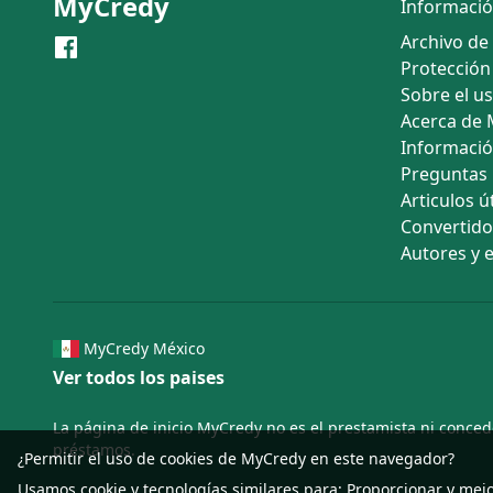
MyCredy
Informaci
Archivo de
Protección
Sobre el u
Acerca de
Informació
Preguntas
Articulos út
Convertid
Autores y 
MyCredy México
Ver todos los paises
La página de inicio MyCredy no es el prestamista ni conced
préstamos.
¿Permitir el uso de cookies de MyCredy en este navegador?
Usamos
cookie
y tecnologías similares para: Proporcionar y mej