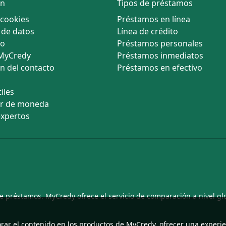
ón
Tipos de préstamos
 cookies
Préstamos en línea
 de datos
Línea de crédito
so
Préstamos personales
 MyCredy
Préstamos inmediatos
n del contacto
Préstamos en efectivo
iles
or de moneda
expertos
e préstamos. MyCredy ofrece el servicio de comparación a nivel gl
orar el contenido en los productos de MyCredy, ofrecer una experi