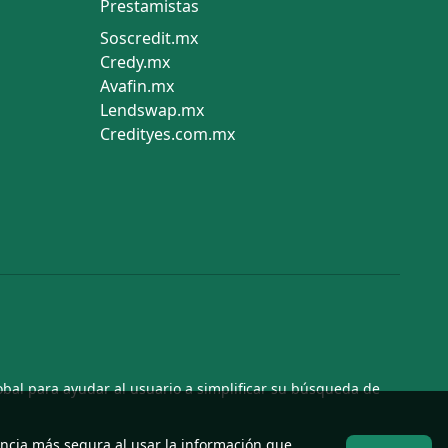
Prestamistas
Soscredit.mx
Credy.mx
Avafin.mx
Lendswap.mx
Credityes.com.mx
obal para ayudar al usuario a simplificar su búsqueda de
encia más segura al usar la información que